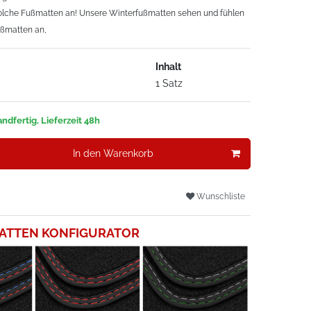
solche Fußmatten an! Unsere Winterfußmatten sehen und fühlen
ußmatten an,
Inhalt
1 Satz
ndfertig, Lieferzeit 48h
In den Warenkorb
Wunschliste
ATTEN KONFIGURATOR