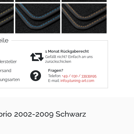
eile
1 Monat Rückgaberecht
Gefällt nicht? Einfach an uns
ersteller
zurückschicken
ersand
Fragen?
Telefon:
+49 / 030 / 33939195
lungsarten
E-mail:
info@tuning-art.com
abrio 2002-2009 Schwarz