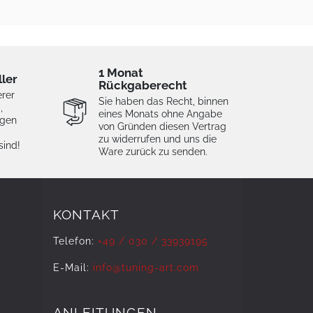
1 Monat
ller
Rückgaberecht
erer
Sie haben das Recht, binnen
,
eines Monats ohne Angabe
igen
von Gründen diesen Vertrag
zu widerrufen und uns die
sind!
Ware zurück zu senden.
KONTAKT
Telefon:
+49 / 030 / 33939195
E-Mail:
info@tuning-art.com
ANLEITUNGEN