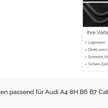
Ihre Vort
✓
Lagerware
✓
Direkt vom H
✓
Schneller V
✓
Sichere Zah
tten passend für Audi A4 8H B6 B7 C