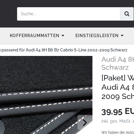
KOFFERRAUMMATTEN
EINSTIEGSLEISTEN
 passend für Audi A4 8H B6 B7 Cabrio S-Line 2002-2009 Schwarz
Audi A4 8
Schwarz
[Paket] 
Audi A4 
2009 Sc
39,95 
inkl. ges. MwSt. 
Wir haben die Vorz