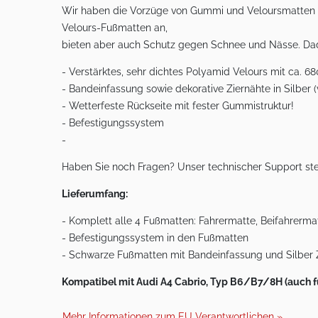
Wir haben die Vorzüge von Gummi und Veloursmatten in 
Velours-Fußmatten an,
bieten aber auch Schutz gegen Schnee und Nässe. Dad
- Verstärktes, sehr dichtes Polyamid Velours mit ca. 
- Bandeinfassung sowie dekorative Ziernähte in Silber (
- Wetterfeste Rückseite mit fester Gummistruktur!
- Befestigungssystem
-
Haben Sie noch Fragen? Unser technischer Support ste
Lieferumfang:
- Komplett alle 4 Fußmatten: Fahrermatte, Beifahrermat
- Befestigungssystem in den Fußmatten
- Schwarze Fußmatten mit Bandeinfassung und Silber 
Kompatibel mit Audi A4 Cabrio, Typ B6/B7/8H (auch fü
Mehr Informationen zum EU Verantwortlichen »