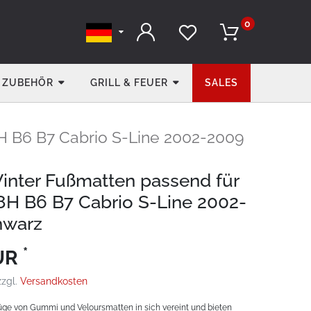
0
ZUBEHÖR
GRILL & FEUER
SALES
H B6 B7 Cabrio S-Line 2002-2009
Winter Fußmatten passend für
8H B6 B7 Cabrio S-Line 2002-
hwarz
*
EUR
zzgl.
Versandkosten
üge von Gummi und Veloursmatten in sich vereint und bieten