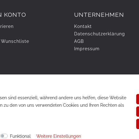
N KONTO
UNTERNEHMEN
rieren
Kontakt
Daten­schutz­erklärung
 Wunschliste
AGB
Impressum
sen sind essenziell, während andere uns helfen, diese Website
en zu den von uns verwendeten Cookies und Ihren Rechten als
te vorbehalten.
Funktional
Weitere Einstellungen
eferkosten und Lieferzeiten für andere Länder entnehmen Sie bitte de