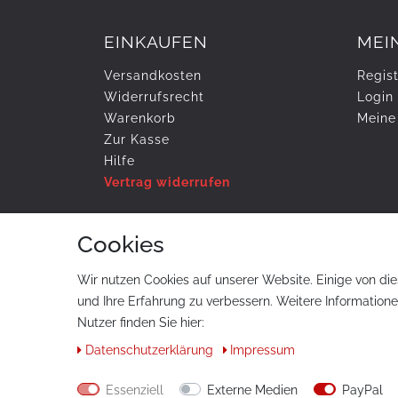
EINKAUFEN
MEI
Versandkosten
Regist
Widerrufs­recht
Login
Warenkorb
Meine
Zur Kasse
Hilfe
Vertrag widerrufen
Cookies
ZAHLUNG & VERSAND
Wir nutzen Cookies auf unserer Website. Einige von die
und Ihre Erfahrung zu verbessern. Weitere Information
Nutzer finden Sie hier:
Daten­schutz­erklärung
Impressum
© Copyright 2026 tuning-art.com GmbH. Alle Rech
Essenziell
Externe Medien
PayPal
* gilt für Lieferungen innerhalb Deutschlands, Li