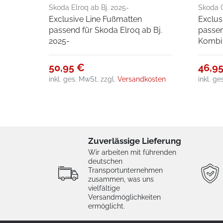
Skoda Elroq ab Bj. 2025-
Skoda O
Exclusive Line Fußmatten
Exclus
2020-0
passend für Skoda Elroq ab Bj.
passen
2025-
Kombi 
50,95 €
46,9
inkl. ges. MwSt.
zzgl.
Versandkosten
inkl. g
Zuverlässige Lieferung
Wir arbeiten mit führenden
deutschen
Transportunternehmen
zusammen, was uns
vielfältige
Versandmöglichkeiten
ermöglicht.