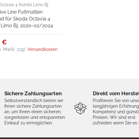
ctavia 4 Kombi Limo Bj.
ive Line Fußmatten
2/2024
d für Skoda Octavia 4
Limo Bj. 2020-02/2024
5 €
es. MwSt.
zzgl.
Versandkosten
Sichere Zahlungsarten
Direkt vom Herste
Selbstverständlich bieten wir
Profitieren Sie von uns
Ihnen sichere Zahlungsarten
langjährigen Erfahrung
an, um Ihnen einen sicheren,
Kompetenz und günst
sorgenlosen und entspannten
Preisen. Wir sind erst
Einkauf zu ermöglichen.
zufrieden wenn Sie es 