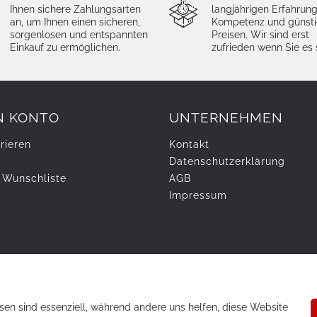
Ihnen sichere Zahlungsarten
langjährigen Erfahrung
an, um Ihnen einen sicheren,
Kompetenz und günst
sorgenlosen und entspannten
Preisen. Wir sind erst
Einkauf zu ermöglichen.
zufrieden wenn Sie es 
N KONTO
UNTERNEHMEN
rieren
Kontakt
Daten­schutz­erklärung
 Wunschliste
AGB
Impressum
sen sind essenziell, während andere uns helfen, diese Website