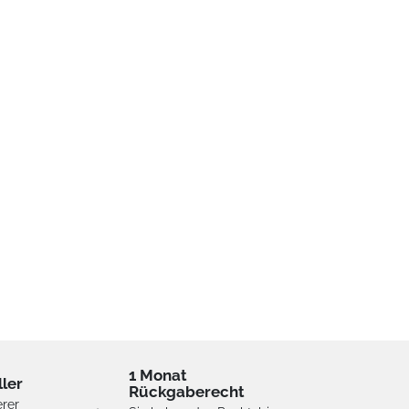
1 Monat
ller
Rückgaberecht
erer