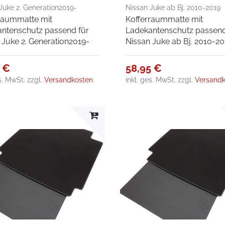
Juke 2. Generation2019-
Nissan Juke ab Bj. 2010-2019
raummatte mit
Kofferraummatte mit
ntenschutz passend für
Ladekantenschutz passend
 Juke 2. Generation2019-
Nissan Juke ab Bj. 2010-20
5 €
58,95 €
es. MwSt.
zzgl.
Versandkosten
inkl. ges. MwSt.
zzgl.
Versandk