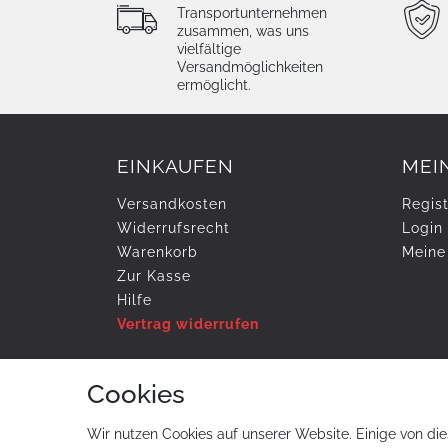
Transportunternehmen
zusammen, was uns
vielfältige
Versandmöglichkeiten
ermöglicht.
EINKAUFEN
MEI
Versandkosten
Regist
Widerrufs­recht
Login
Warenkorb
Meine
Zur Kasse
Hilfe
Vertrag widerrufen
Cookies
ZAHLUNG & VERSAND
Wir nutzen Cookies auf unserer Website. Einige von die