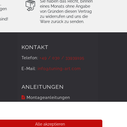
Sie haben das Recht, binnen
,
eines Monats ohne Angabe
igen
von Gründen diesen Vertrag
zu widerrufen und uns die
sind!
Ware zurück zu senden.
KONTAKT
Telefon:
+49 / 030 / 33939195
E-Mail:
info@tuning-art.com
ANLEITUNGEN
Montageanleitungen
Alle akzeptieren