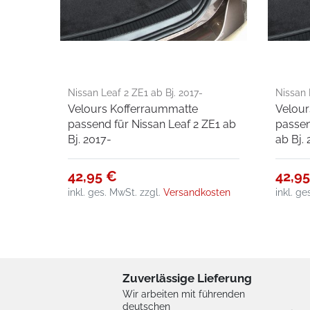
Nissan Leaf 2 ZE1 ab Bj. 2017-
Nissan 
Velours Kofferraummatte
Velour
passend für Nissan Leaf 2 ZE1 ab
passen
Bj. 2017-
ab Bj.
42,95 €
42,9
inkl. ges. MwSt.
zzgl.
Versandkosten
inkl. g
Zuverlässige Lieferung
Wir arbeiten mit führenden
deutschen