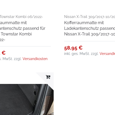
 Townstar Kombi 06/2022-
Nissan X-Trail 309/2017-10/2
raummatte mit
Kofferraummatte mit
ntenschutz passend für
Ladekantenschutz passend
 Townstar Kombi
Nissan X-Trail 309/2017-1
22-
58,95 €
5 €
inkl. ges. MwSt.
zzgl.
Versandk
es. MwSt.
zzgl.
Versandkosten