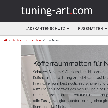
LADEKANTENSCHUTZ
FUSSMATTEN
Kofferraummatten
für Nissan
Kofferraummatten für 
Schützen Sie den Kofferraum Ihres Nissans mit
Kofferraummatte. Tuning Art setzt dabei auf be
Ihren Kofferraum bestmöglich zu schonen und gl
aufzuwerten. Hochwertiges Velours und eine ru
Gummirückseite sorgen nicht nur für den richti
tolle Passgenauigkeit, sondern ermöglichen glei
Reinigung der Matte.