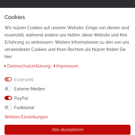
Cookies
Wir nutzen Cookies auf unserer Website. Einige von diesen sind
essenziell, während andere uns helfen, diese Website und Ihre
Erfahrung zu verbessern. Weitere Informationen zu den von uns
verwendeten Cookies und Ihren Rechten als Nutzer finden Sie
hier:
KONTAKT
Daten­schutz­erklärung
Impressum
Telefon:
+49 / 030 / 33939195
Essenziell
E-Mail:
info@tuning-art.com
Externe Medien
PayPal
ANLEITUNGEN
Funktional
Montageanleitungen
Weitere Einstellungen
Alle akzeptieren
© Copyright 2026 tuning-art.com GmbH. Alle Rechte