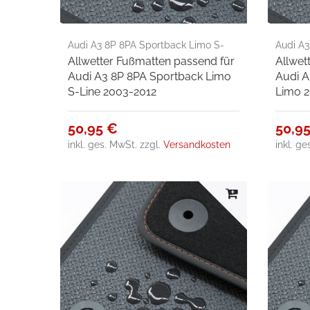
Audi A3 8P 8PA Sportback Limo S-
Audi A3
Allwetter Fußmatten passend für
Allwet
Line 2003-2012
2013-
Audi A3 8P 8PA Sportback Limo
Audi A
S-Line 2003-2012
Limo 2
50,95 €
50,9
inkl. ges. MwSt.
zzgl.
Versandkosten
inkl. g