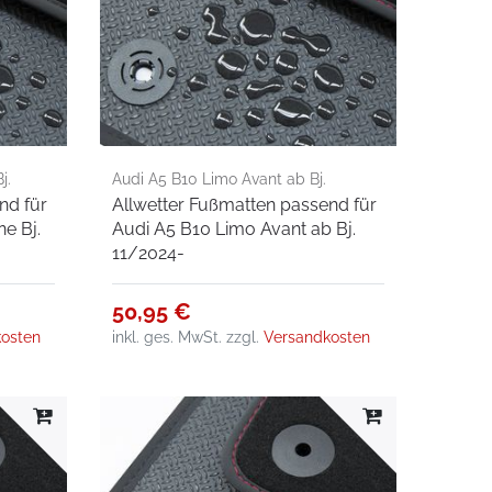
j.
Audi A5 B10 Limo Avant ab Bj.
nd für
Allwetter Fußmatten passend für
11/2024-
e Bj.
Audi A5 B10 Limo Avant ab Bj.
11/2024-
50,95 €
osten
inkl. ges. MwSt.
zzgl.
Versandkosten