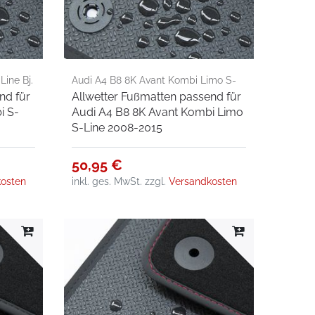
ine Bj.
Audi A4 B8 8K Avant Kombi Limo S-
nd für
Allwetter Fußmatten passend für
Line 2008-2015
i S-
Audi A4 B8 8K Avant Kombi Limo
S-Line 2008-2015
50,95 €
osten
inkl. ges. MwSt.
zzgl.
Versandkosten