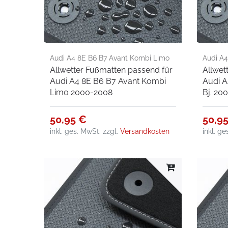
Audi A4 8E B6 B7 Avant Kombi Limo
Audi A4
Allwetter Fußmatten passend für
Allwet
2000-2008
2002-2
Audi A4 8E B6 B7 Avant Kombi
Audi A
Limo 2000-2008
Bj. 20
50,95 €
50,9
inkl. ges. MwSt.
zzgl.
Versandkosten
inkl. g