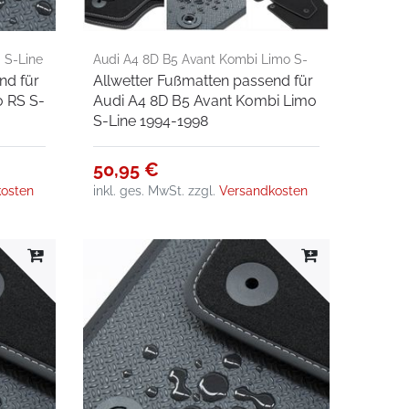
 S-Line
Audi A4 8D B5 Avant Kombi Limo S-
nd für
Allwetter Fußmatten passend für
Line 1994-1998
o RS S-
Audi A4 8D B5 Avant Kombi Limo
S-Line 1994-1998
50,95 €
osten
inkl. ges. MwSt.
zzgl.
Versandkosten