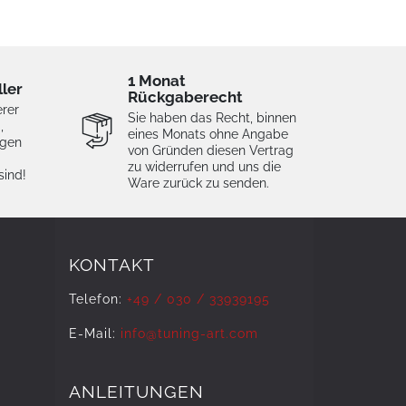
1 Monat
ller
Rückgaberecht
erer
Sie haben das Recht, binnen
,
eines Monats ohne Angabe
igen
von Gründen diesen Vertrag
zu widerrufen und uns die
sind!
Ware zurück zu senden.
KONTAKT
Telefon:
+49 / 030 / 33939195
E-Mail:
info@tuning-art.com
ANLEITUNGEN