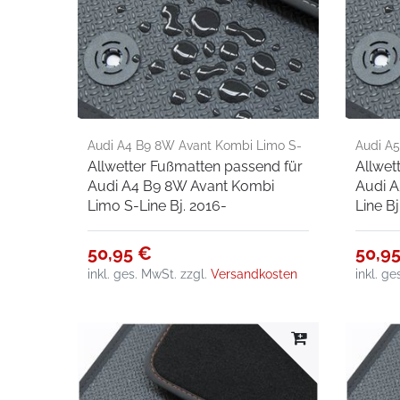
Audi A4 B9 8W Avant Kombi Limo S-
Audi A5
Allwetter Fußmatten passend für
Allwet
Line Bj. 2016-
Bj. 200
Audi A4 B9 8W Avant Kombi
Audi A
Limo S-Line Bj. 2016-
Line B
50,95 €
50,9
inkl. ges. MwSt.
zzgl.
Versandkosten
inkl. g