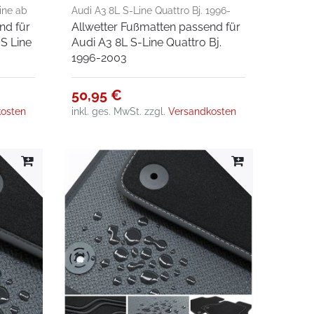
ine ab
Audi A3 8L S-Line Quattro Bj. 1996-
nd für
Allwetter Fußmatten passend für
2003
S Line
Audi A3 8L S-Line Quattro Bj.
1996-2003
50,95 €
osten
inkl. ges. MwSt.
zzgl.
Versandkosten