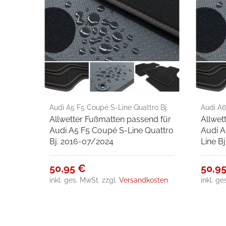
Audi A5 F5 Coupé S-Line Quattro Bj.
Audi A6
Allwetter Fußmatten passend für
Allwet
2016-07/2024
1998-2
Audi A5 F5 Coupé S-Line Quattro
Audi A
Bj. 2016-07/2024
Line B
50,95 €
50,9
inkl. ges. MwSt.
zzgl.
Versandkosten
inkl. g