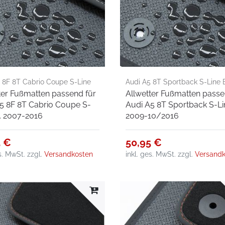
 8F 8T Cabrio Coupe S-Line
Audi A5 8T Sportback S-Line B
ter Fußmatten passend für
Allwetter Fußmatten passe
7-2016
2009-10/2016
5 8F 8T Cabrio Coupe S-
Audi A5 8T Sportback S-Lin
j. 2007-2016
2009-10/2016
5 €
50,95 €
es. MwSt.
zzgl.
Versandkosten
inkl. ges. MwSt.
zzgl.
Versandk