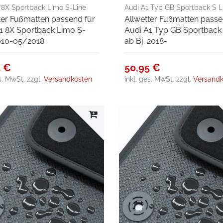
 8X Sportback Limo S-Line
Audi A1 Typ GB Sportback S L
ter Fußmatten passend für
Allwetter Fußmatten passe
5/2018
Bj. 2018-
1 8X Sportback Limo S-
Audi A1 Typ GB Sportback 
010-05/2018
ab Bj. 2018-
5 €
50,95 €
es. MwSt.
zzgl.
Versandkosten
inkl. ges. MwSt.
zzgl.
Versandk