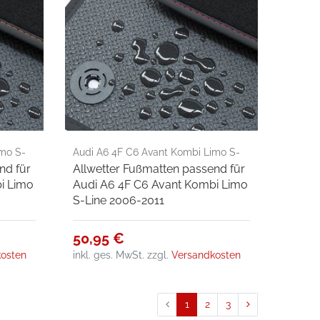
imo S-
Audi A6 4F C6 Avant Kombi Limo S-
nd für
Allwetter Fußmatten passend für
Line 2006-2011
i Limo
Audi A6 4F C6 Avant Kombi Limo
S-Line 2006-2011
50,95 €
osten
inkl. ges. MwSt.
zzgl.
Versandkosten
1
2
3