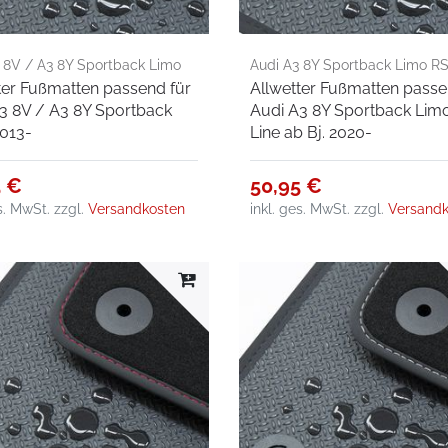
 8V / A3 8Y Sportback Limo
Audi A3 8Y Sportback Limo RS
ter Fußmatten passend für
Allwetter Fußmatten passe
ab Bj. 2020-
3 8V / A3 8Y Sportback
Audi A3 8Y Sportback Lim
013-
Line ab Bj. 2020-
5 €
50,95 €
es. MwSt.
zzgl.
Versandkosten
inkl. ges. MwSt.
zzgl.
Versandk