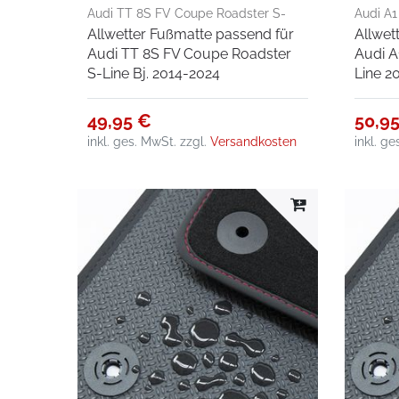
Audi TT 8S FV Coupe Roadster S-
Audi A1
Allwetter Fußmatte passend für
Allwet
Line Bj. 2014-2024
2010-0
Audi TT 8S FV Coupe Roadster
Audi A
S-Line Bj. 2014-2024
Line 2
49,95 €
50,9
inkl. ges. MwSt.
zzgl.
Versandkosten
inkl. g