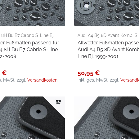
 8H B6 B7 Cabrio S-Line Bj.
Audi A4 B5 8D Avant Kombi S-L
ter Fußmatten passend für
Allwetter Fußmatten passe
008
1999-2001
4 8H B6 B7 Cabrio S-Line
Audi A4 B5 8D Avant Komb
02-2008
Line Bj. 1999-2001
5 €
50,95 €
es. MwSt.
zzgl.
Versandkosten
inkl. ges. MwSt.
zzgl.
Versandk