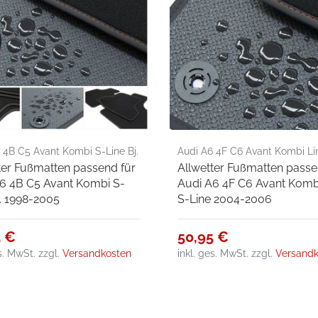
 4B C5 Avant Kombi S-Line Bj.
Audi A6 4F C6 Avant Kombi L
ter Fußmatten passend für
Allwetter Fußmatten passe
005
Line 2004-2006
6 4B C5 Avant Kombi S-
Audi A6 4F C6 Avant Komb
j. 1998-2005
S-Line 2004-2006
5 €
50,95 €
es. MwSt.
zzgl.
Versandkosten
inkl. ges. MwSt.
zzgl.
Versandk