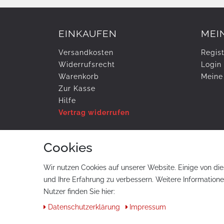
EINKAUFEN
MEI
Versandkosten
Regist
Widerrufs­recht
Login
Warenkorb
Meine
Zur Kasse
Hilfe
Vertrag widerrufen
Cookies
ZAHLUNG & VERSAND
Wir nutzen Cookies auf unserer Website. Einige von die
und Ihre Erfahrung zu verbessern. Weitere Information
Nutzer finden Sie hier:
Daten­schutz­erklärung
Impressum