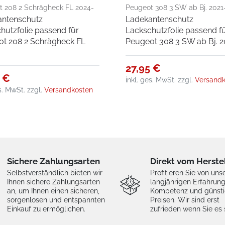
t 208 2 Schrägheck FL 2024-
Peugeot 308 3 SW ab Bj. 2021
antenschutz
Ladekantenschutz
hutzfolie passend für
Lackschutzfolie passend f
t 208 2 Schrägheck FL
Peugeot 308 3 SW ab Bj. 2
27,95 €
5 €
inkl. ges. MwSt.
zzgl.
Versandk
es. MwSt.
zzgl.
Versandkosten
Sichere Zahlungsarten
Direkt vom Herste
Selbstverständlich bieten wir
Profitieren Sie von uns
Ihnen sichere Zahlungsarten
langjährigen Erfahrung
an, um Ihnen einen sicheren,
Kompetenz und günst
sorgenlosen und entspannten
Preisen. Wir sind erst
Einkauf zu ermöglichen.
zufrieden wenn Sie es 