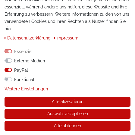
essenziell, während andere uns helfen, diese Website und Ihre
Erfahrung zu verbessern. Weitere Informationen zu den von uns
verwendeten Cookies und Ihren Rechten als Nutzer finden Sie
hier:
Daten­schutz­erklärung
Impressum
KONTAKT
Essenziell
Telefon:
+49 / 030 / 33939195
Externe Medien
PayPal
E-Mail:
info@tuning-art.com
Funktional
ANLEITUNGEN
Weitere Einstellungen
Montageanleitungen
Alle akzeptieren
Auswahl akzeptieren
© Copyright 2026 tuning-art.com GmbH. Alle Rechte
vorbehalten.
Alle ablehnen
* gilt für Lieferungen innerhalb Deutschlands, Lieferkosten und
Lieferzeiten für andere Länder entnehmen Sie bitte der