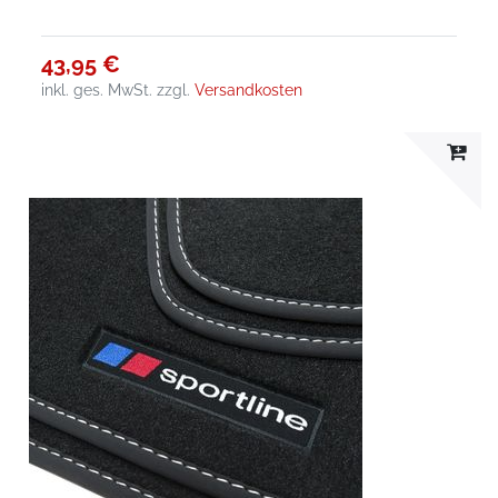
43,95 €
inkl. ges. MwSt.
zzgl.
Versandkosten