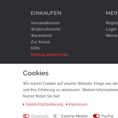
EINKAUFEN
MEI
Versandkosten
Regist
Widerrufs­recht
Login
Warenkorb
Meine
Zur Kasse
Hilfe
Vertrag widerrufen
Cookies
ZAHLUNG & VERSAND
Wir nutzen Cookies auf unserer Website. Einige von die
und Ihre Erfahrung zu verbessern. Weitere Information
Nutzer finden Sie hier:
Daten­schutz­erklärung
Impressum
© Copyright 2026 tuning-art.com GmbH. Alle Rech
Essenziell
Externe Medien
PayPal