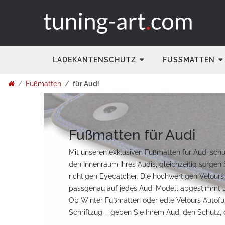
LADEKANTENSCHUTZ
FUSSMATTEN
Fußmatten
für Audi
Fußmatten für Audi
Mit unseren exklusiven Fußmatten für Audi schü
den Innenraum Ihres Audis, gleichzeitig sorgen 
richtigen Eyecatcher. Die hochwertigen Velour
passgenau auf jedes Audi Modell abgestimmt un
Ob Winter Fußmatten oder edle Velours Autof
Schriftzug – geben Sie Ihrem Audi den Schutz, 