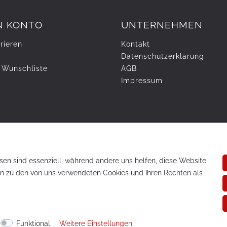
N KONTO
UNTERNEHMEN
rieren
Kontakt
Daten­schutz­erklärung
 Wunschliste
AGB
Impressum
sen sind essenziell, während andere uns helfen, diese Website
en zu den von uns verwendeten Cookies und Ihren Rechten als
te vorbehalten.
Funktional
Weitere Einstellungen