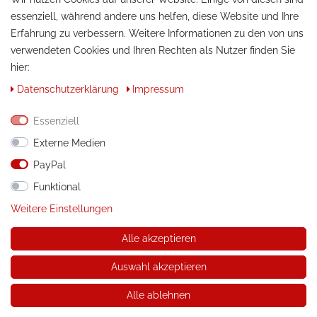
essenziell, während andere uns helfen, diese Website und Ihre
Erfahrung zu verbessern. Weitere Informationen zu den von uns
verwendeten Cookies und Ihren Rechten als Nutzer finden Sie
hier:
Daten­schutz­erklärung
Impressum
KONTAKT
Essenziell
Telefon:
+49 / 030 / 33939195
Externe Medien
PayPal
E-Mail:
info@tuning-art.com
Funktional
ANLEITUNGEN
Weitere Einstellungen
Montageanleitungen
Alle akzeptieren
Auswahl akzeptieren
© Copyright 2026 tuning-art.com GmbH. Alle Rechte
vorbehalten.
Alle ablehnen
* gilt für Lieferungen innerhalb Deutschlands, Lieferkosten und
Lieferzeiten für andere Länder entnehmen Sie bitte der