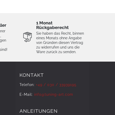
1 Monat
ller
Rückgaberecht
erer
Sie haben das Recht, binnen
,
eines Monats ohne Angabe
igen
von Gründen diesen Vertrag
zu widerrufen und uns die
sind!
Ware zurück zu senden.
KONTAKT
Telefon:
+49 / 030 / 33939195
E-Mail:
info@tuning-art.com
ANLEITUNGEN