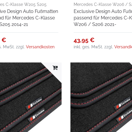
es C-Klasse W205 S205
Mercedes C-Klasse W206 / S
ive Design Auto Fußmatten
Exclusive Design Auto Fu
2021-
d für Mercedes C-Klasse
passend für Mercedes C-K
S205 2014-21
W206 / S206 2021-
5 €
43,95 €
es. MwSt.
zzgl.
Versandkosten
inkl. ges. MwSt.
zzgl.
Versandk