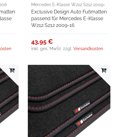
206
Mercedes E-Klasse W212 S212 2009-
ßmatten
Exclusive Design Auto Fußmatten
16
lasse
passend für Mercedes E-Klasse
W212 S212 2009-16
43,95 €
osten
inkl. ges. MwSt.
zzgl.
Versandkosten