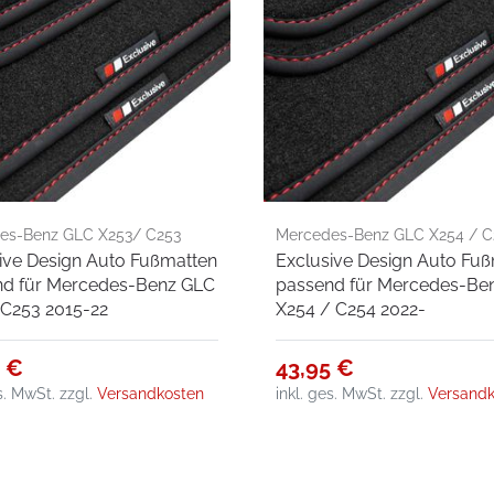
es-Benz GLC X253/ C253
Mercedes-Benz GLC X254 / C
ive Design Auto Fußmatten
Exclusive Design Auto Fu
2
2022-
nd für Mercedes-Benz GLC
passend für Mercedes-Be
C253 2015-22
X254 / C254 2022-
5 €
43,95 €
es. MwSt.
zzgl.
Versandkosten
inkl. ges. MwSt.
zzgl.
Versandk