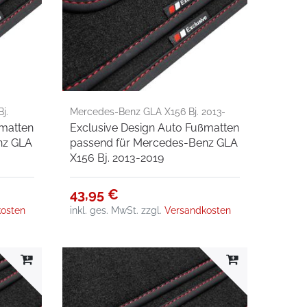
j.
Mercedes-Benz GLA X156 Bj. 2013-
ßmatten
Exclusive Design Auto Fußmatten
2019
nz GLA
passend für Mercedes-Benz GLA
X156 Bj. 2013-2019
43,95 €
osten
inkl. ges. MwSt.
zzgl.
Versandkosten