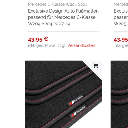
Mercedes C-Klasse W204 S204
Merced
Exclusive Design Auto Fußmatten
Exclus
2007-14
2014-21
passend für Mercedes C-Klasse
passen
W204 S204 2007-14
W205 
43,95 €
43,9
inkl. ges. MwSt.
zzgl.
Versandkosten
inkl. g