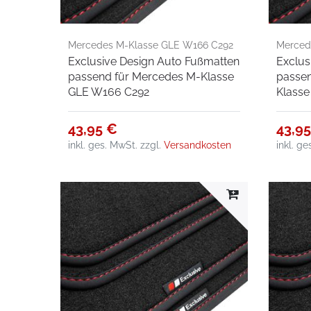
Mercedes M-Klasse GLE W166 C292
Mercede
Exclusive Design Auto Fußmatten
Exclus
passend für Mercedes M-Klasse
passen
GLE W166 C292
Klasse
43,95 €
43,9
inkl. ges. MwSt.
zzgl.
Versandkosten
inkl. g