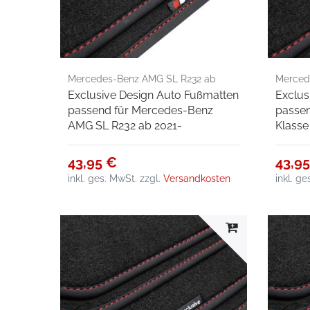
Mercedes-Benz AMG SL R232 ab
Merced
Exclusive Design Auto Fußmatten
Exclus
2021-
passend für Mercedes-Benz
passen
AMG SL R232 ab 2021-
Klasse
43,95 €
43,9
inkl. ges. MwSt.
zzgl.
Versandkosten
inkl. g