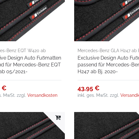
es-Benz EQT W420 ab
Mercedes-Benz GLA H247 ab B
ive Design Auto Fußmatten
Exclusive Design Auto Fu
1-
2020-
nd für Mercedes-Benz EQT
passend für Mercedes-Be
ab 05/2021-
H247 ab Bj. 2020-
5 €
43,95 €
es. MwSt.
zzgl.
Versandkosten
inkl. ges. MwSt.
zzgl.
Versandk