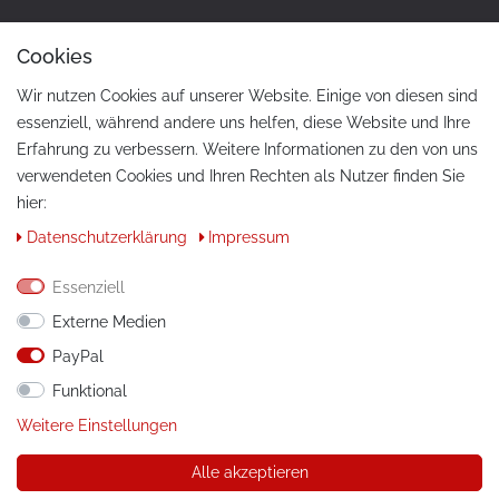
Cookies
Wir nutzen Cookies auf unserer Website. Einige von diesen sind
essenziell, während andere uns helfen, diese Website und Ihre
Erfahrung zu verbessern. Weitere Informationen zu den von uns
verwendeten Cookies und Ihren Rechten als Nutzer finden Sie
hier:
KONTAKT
Daten­schutz­erklärung
Impressum
Telefon:
+49 / 030 / 33939195
Essenziell
E-Mail:
info@tuning-art.com
Externe Medien
PayPal
ANLEITUNGEN
Funktional
Montageanleitungen
Weitere Einstellungen
Alle akzeptieren
© Copyright 2026 tuning-art.com GmbH. Alle Rechte