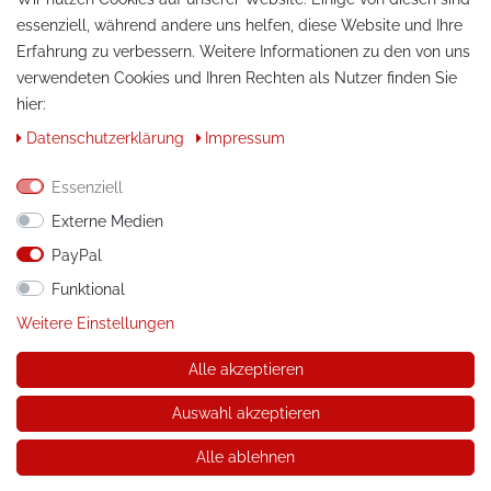
Daten­schutz­erklärung
essenziell, während andere uns helfen, diese Website und Ihre
AGB
Erfahrung zu verbessern. Weitere Informationen zu den von uns
Impressum
verwendeten Cookies und Ihren Rechten als Nutzer finden Sie
hier:
Daten­schutz­erklärung
Impressum
ZAHLUNG & VERSAND
Essenziell
Externe Medien
PayPal
Funktional
Weitere Einstellungen
Alle akzeptieren
KONTAKT
Auswahl akzeptieren
Telefon:
+49 / 030 / 33939195
Alle ablehnen
E-Mail:
info@tuning-art.com