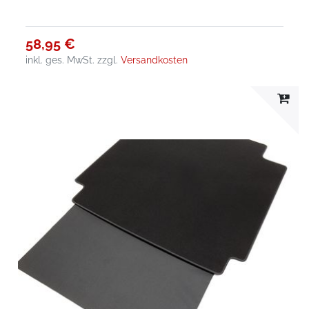
58,95 €
inkl. ges. MwSt.
zzgl.
Versandkosten