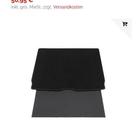
inkl. ges. MwSt.
zzgl.
Versandkosten