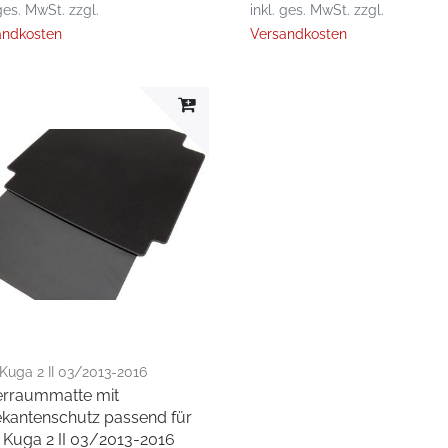
 ges. MwSt.
zzgl.
inkl. ges. MwSt.
zzgl.
andkosten
Versandkosten
Kuga 2 II 03/2013-2016
erraummatte mit
kantenschutz passend für
 Kuga 2 II 03/2013-2016