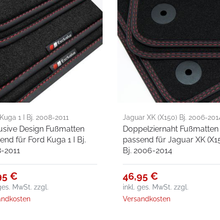
Kuga 1 I Bj. 2008-2011
Jaguar XK (X150) Bj. 2006-201
usive Design Fußmatten
Doppelziernaht Fußmatten
end für Ford Kuga 1 I Bj.
passend für Jaguar XK (X1
-2011
Bj. 2006-2014
95 €
46,95 €
 ges. MwSt.
zzgl.
inkl. ges. MwSt.
zzgl.
andkosten
Versandkosten