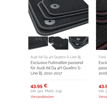
Audi A8 D4 4H Quattro S-Line Bj.
Ford 
Exclusive Fußmatten passend
Excl
2010-2017
für Audi A8 D4 4H Quattro S-
pass
Line Bj. 2010-2017
2008
43,95 €
43,
inkl. ges. MwSt.
zzgl.
inkl.
Versandkosten
Vers