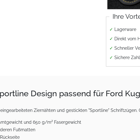
Ihre Vort
✓
Lagerware
✓
Direkt vom H
✓
Schneller V
✓
Sichere Zah
portline Design passend für Ford Kug
gearbeiteten Ziernähten und gestickten "Sportline" Schriftzügen. Qu
esamtgewicht und 650 g/m² Fasergewicht
vorderen Fußmatten
 Rückseite