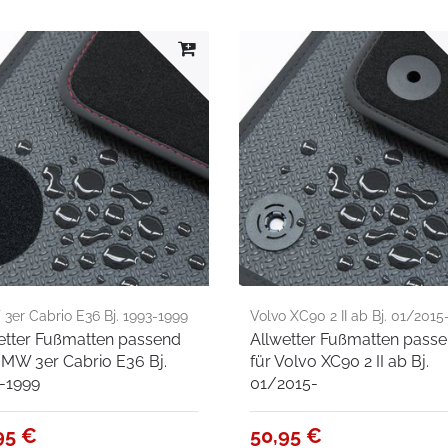
3er Cabrio E36 Bj. 1993-1999
Volvo XC90 2 II ab Bj. 01/2015
etter Fußmatten passend
Allwetter Fußmatten pass
BMW 3er Cabrio E36 Bj.
für Volvo XC90 2 II ab Bj.
-1999
01/2015-
95 €
50,95 €