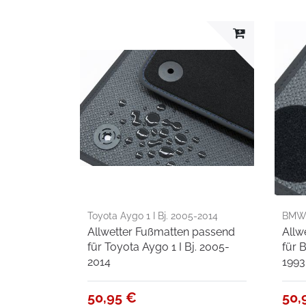
Toyota Aygo 1 I Bj. 2005-2014
BMW 
Allwetter Fußmatten passend
Allw
für Toyota Aygo 1 I Bj. 2005-
für 
2014
1993
50,95 €
50,