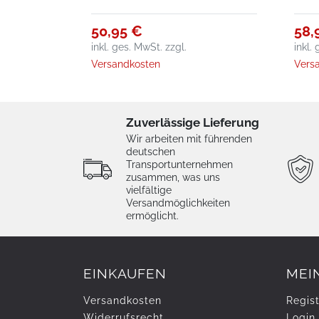
50,95 €
58,
inkl. ges. MwSt.
zzgl.
inkl.
Versandkosten
Vers
Zuverlässige Lieferung
Wir arbeiten mit führenden
deutschen
Transportunternehmen
zusammen, was uns
vielfältige
Versandmöglichkeiten
ermöglicht.
EINKAUFEN
MEI
Versandkosten
Regist
Widerrufs­recht
Login