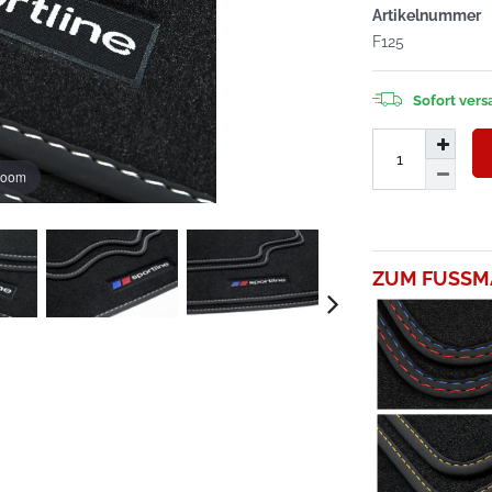
Artikelnummer
F125
Sofort versa
zoom
ZUM FUSSM