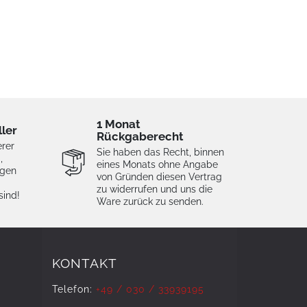
1 Monat
ller
Rückgaberecht
erer
Sie haben das Recht, binnen
,
eines Monats ohne Angabe
igen
von Gründen diesen Vertrag
zu widerrufen und uns die
sind!
Ware zurück zu senden.
KONTAKT
Telefon:
+49 / 030 / 33939195