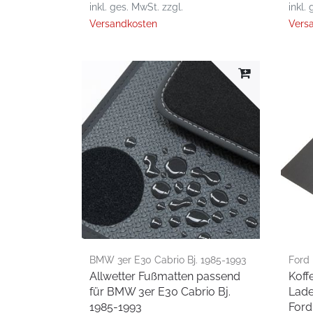
inkl. ges. MwSt.
zzgl.
inkl.
Versandkosten
Vers
BMW 3er E30 Cabrio Bj. 1985-1993
Ford 
Allwetter Fußmatten passend
Koff
für BMW 3er E30 Cabrio Bj.
Lade
1985-1993
Ford