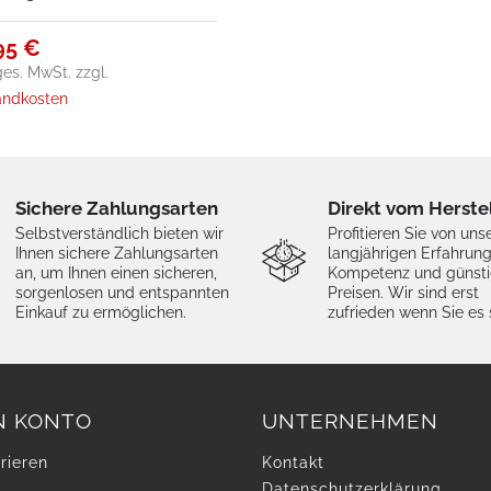
95 €
 ges. MwSt.
zzgl.
andkosten
Sichere Zahlungsarten
Direkt vom Herste
Selbstverständlich bieten wir
Profitieren Sie von uns
Ihnen sichere Zahlungsarten
langjährigen Erfahrung
an, um Ihnen einen sicheren,
Kompetenz und günst
sorgenlosen und entspannten
Preisen. Wir sind erst
Einkauf zu ermöglichen.
zufrieden wenn Sie es 
N KONTO
UNTERNEHMEN
rieren
Kontakt
Daten­schutz­erklärung