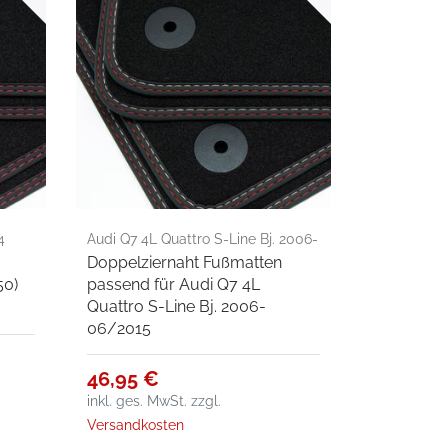
4
Audi Q7 4L Quattro S-Line Bj. 2006-
Doppelziernaht Fußmatten
06/2015
50)
passend für Audi Q7 4L
Quattro S-Line Bj. 2006-
06/2015
46,95 €
inkl. ges. MwSt.
zzgl.
Versandkosten