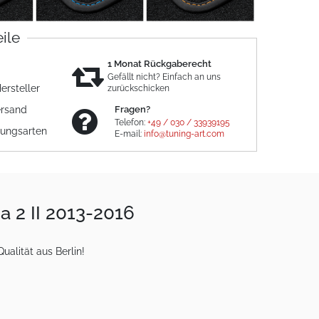
eile
1 Monat Rückgaberecht
Gefällt nicht? Einfach an uns
ersteller
zurückschicken
ersand
Fragen?
Telefon:
+49 / 030 / 33939195
lungsarten
E-mail:
info@tuning-art.com
a 2 II 2013-2016
alität aus Berlin!