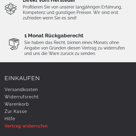
Profitieren Sie von unserer langjährigen Erfahrung,
Kompetenz und günstigen Preisen. Wir sind erst
zufrieden wenn Sie es sind!
1 Monat Rückgaberecht
Sie haben das Recht, binnen eines Monats ohne
Angabe von Gründen diesen Vertrag zu widerrufen
und uns die Ware zurück zu senden.
EINKAUFEN
Versandkosten
Widerrufs­recht
Warenkorb
Zur Kasse
Hilfe
Vertrag widerrufen