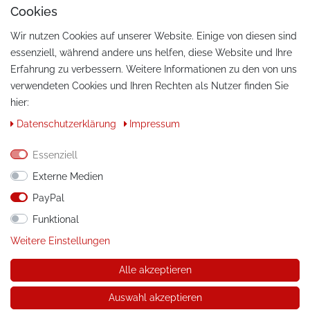
Cookies
Wir nutzen Cookies auf unserer Website. Einige von diesen sind
essenziell, während andere uns helfen, diese Website und Ihre
Erfahrung zu verbessern. Weitere Informationen zu den von uns
verwendeten Cookies und Ihren Rechten als Nutzer finden Sie
hier:
KONTAKT
Daten­schutz­erklärung
Impressum
Telefon:
+49 / 030 / 33939195
Essenziell
E-Mail:
info@tuning-art.com
Externe Medien
PayPal
ANLEITUNGEN
Funktional
Montageanleitungen
Weitere Einstellungen
Alle akzeptieren
© Copyright 2026 tuning-art.com GmbH. Alle Rechte
vorbehalten.
Auswahl akzeptieren
* gilt für Lieferungen innerhalb Deutschlands, Lieferkosten und