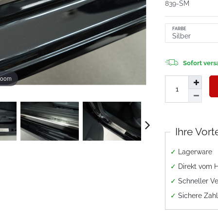
839-SM
FARBE
Sofort versa
zoom
Ihre Vort
✓
Lagerware
✓
Direkt vom H
✓
Schneller V
✓
Sichere Zah