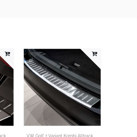
ack
VW Golf 7 Variant Kombi Alltrack