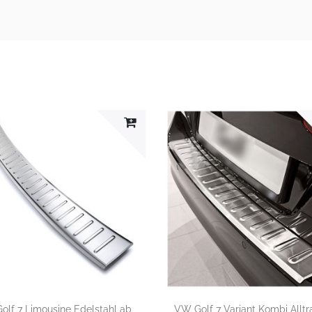
olf 7 Limousine Edelstahl ab
VW Golf 7 Variant Kombi Alltr