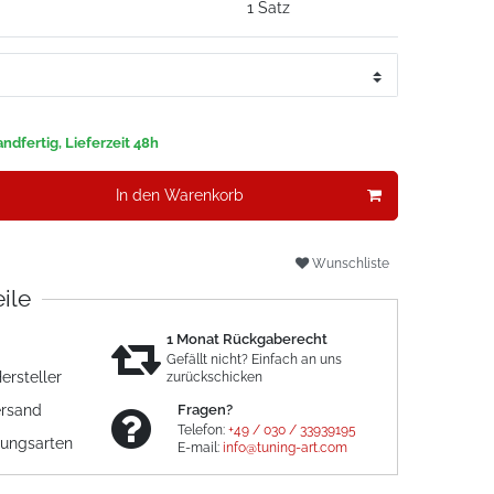
1 Satz
ndfertig, Lieferzeit 48h
In den Warenkorb
Wunschliste
eile
1 Monat Rückgaberecht
Gefällt nicht? Einfach an uns
ersteller
zurückschicken
ersand
Fragen?
Telefon:
+49 / 030 / 33939195
lungsarten
E-mail:
info@tuning-art.com