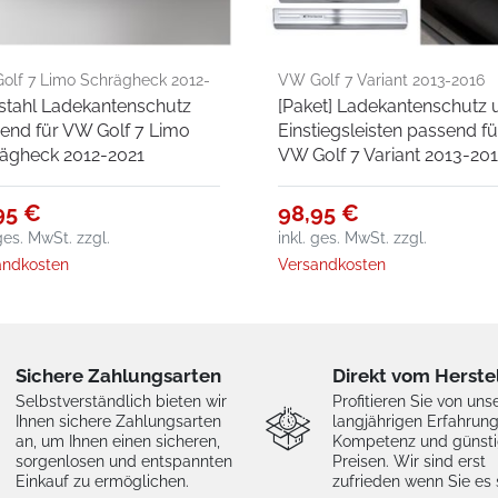
olf 7 Limo Schrägheck 2012-
VW Golf 7 Variant 2013-2016
stahl Ladekantenschutz
[Paket] Ladekantenschutz 
end für VW Golf 7 Limo
Einstiegsleisten passend fü
ägheck 2012-2021
VW Golf 7 Variant 2013-20
95 €
98,95 €
 ges. MwSt.
zzgl.
inkl. ges. MwSt.
zzgl.
andkosten
Versandkosten
Sichere Zahlungsarten
Direkt vom Herste
Selbstverständlich bieten wir
Profitieren Sie von uns
Ihnen sichere Zahlungsarten
langjährigen Erfahrung
an, um Ihnen einen sicheren,
Kompetenz und günst
sorgenlosen und entspannten
Preisen. Wir sind erst
Einkauf zu ermöglichen.
zufrieden wenn Sie es 