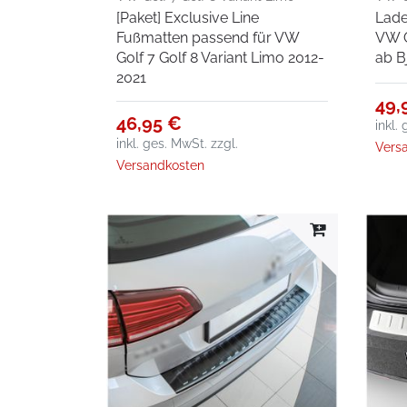
[Paket] Exclusive Line
Lade
2012-2021
Bj. 2
Fußmatten passend für VW
VW G
Golf 7 Golf 8 Variant Limo 2012-
ab B
2021
49,
46,95 €
inkl.
inkl. ges. MwSt.
zzgl.
Vers
Versandkosten