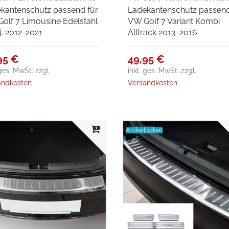
kantenschutz passend für
Ladekantenschutz passend
012-2021
2013-2016
olf 7 Limousine Edelstahl
VW Golf 7 Variant Kombi
j. 2012-2021
Alltrack 2013-2016
95 €
49,95 €
 ges. MwSt.
zzgl.
inkl. ges. MwSt.
zzgl.
andkosten
Versandkosten
Artikelpaket