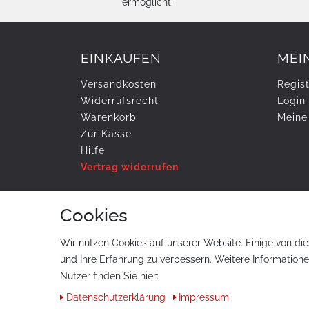
ermöglicht.
EINKAUFEN
MEI
Versandkosten
Regist
Widerrufs­recht
Login
Warenkorb
Meine
Zur Kasse
Hilfe
Vertrag widerrufen
Cookies
ZAHLUNG & VERSAND
Wir nutzen Cookies auf unserer Website. Einige von die
und Ihre Erfahrung zu verbessern. Weitere Information
Nutzer finden Sie hier:
Daten­schutz­erklärung
Impressum