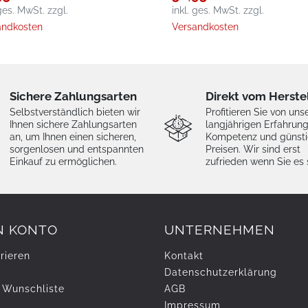
 ges. MwSt.
zzgl.
inkl. ges. MwSt.
zzgl.
andkosten
Versandkosten
Sichere Zahlungsarten
Direkt vom Herste
Selbstverständlich bieten wir
Profitieren Sie von uns
Ihnen sichere Zahlungsarten
langjährigen Erfahrung
an, um Ihnen einen sicheren,
Kompetenz und günst
sorgenlosen und entspannten
Preisen. Wir sind erst
Einkauf zu ermöglichen.
zufrieden wenn Sie es 
N KONTO
UNTERNEHMEN
rieren
Kontakt
Daten­schutz­erklärung
 Wunschliste
AGB
Impressum