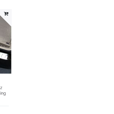
tz
ing