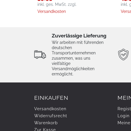
inkl. ges. MwSt.
zzgl.
inkl.
Versandkosten
Vers
Zuverlässige Lieferung
Wir arbeiten mit führenden
deutschen
Transportunternehmen
zusammen, was uns
vielfältige
Versandmöglichkeiten
ermöglicht.
EINKAUFEN
MEI
Versandkosten
Regist
Widerrufs­recht
Login
Warenkorb
Meine
Zur Kasse