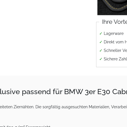
Ihre Vort
✓
Lagerware
✓
Direkt vom H
✓
Schneller V
✓
Sichere Zah
clusive passend für BMW 3er E30 Cab
teten Ziernähten. Die sorgfältig ausgesuchten Materialien, Verarbei