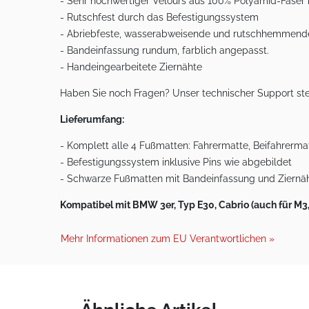
- Sehr hochwertiger Velours aus 100% Polyamid-Faser
- Rutschfest durch das Befestigungssystem
- Abriebfeste, wasserabweisende und rutschhemmend
- Bandeinfassung rundum, farblich angepasst.
- Handeingearbeitete Ziernähte
Haben Sie noch Fragen? Unser technischer Support ste
Lieferumfang:
- Komplett alle 4 Fußmatten: Fahrermatte, Beifahrermat
- Befestigungssystem inklusive Pins wie abgebildet
- Schwarze Fußmatten mit Bandeinfassung und Ziernä
Kompatibel mit BMW 3er, Typ E30, Cabrio (auch für M3, M
Mehr Informationen zum EU Verantwortlichen »