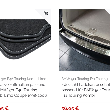
3er E46 Touring Kombi Limo
BMW 5er Touring F11 Touring
usive Fußmatten passend
Edelstahl Ladekantenschu
e 1998-2006
Kombi
BMW 3er E46 Touring
passend für BMW 5er Tour
i Limo Coupe 1998-2006
F11 Touring Kombi
95 €
56,95 €