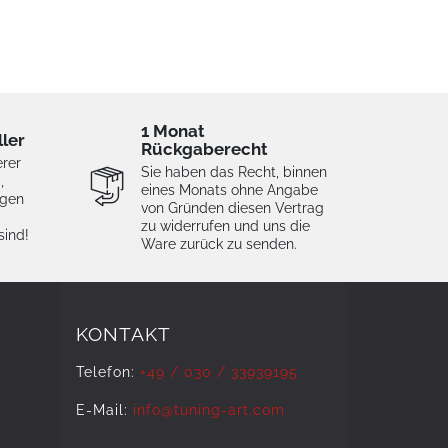
1 Monat
ller
Rückgaberecht
erer
Sie haben das Recht, binnen
,
eines Monats ohne Angabe
igen
von Gründen diesen Vertrag
zu widerrufen und uns die
sind!
Ware zurück zu senden.
KONTAKT
Telefon:
+49 / 030 / 33939195
E-Mail:
info@tuning-art.com