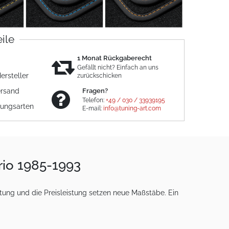
eile
1 Monat Rückgaberecht
Gefällt nicht? Einfach an uns
ersteller
zurückschicken
ersand
Fragen?
Telefon:
+49 / 030 / 33939195
lungsarten
E-mail:
info@tuning-art.com
rio 1985-1993
tung und die Preisleistung setzen neue Maßstäbe. Ein