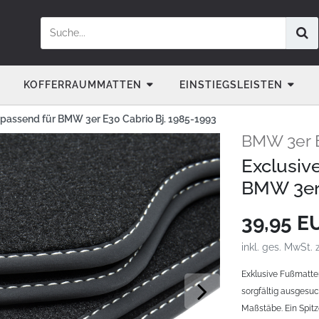
KOFFERRAUMMATTEN
EINSTIEGSLEISTEN
passend für BMW 3er E30 Cabrio Bj. 1985-1993
BMW 3er E
Exclusiv
BMW 3er 
39,95 
inkl. ges. MwSt. 
Exklusive Fußmatte
sorgfältig ausgesuc
Maßstäbe. Ein Spit