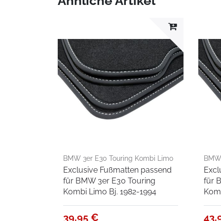
Ähnliche Artikel
BMW 3er E30 Touring Kombi Limo
BMW 
Exclusive Fußmatten passend
Excl
Bj. 1982-1994
Coup
für BMW 3er E30 Touring
für 
Kombi Limo Bj. 1982-1994
Komb
39,95 €
43,