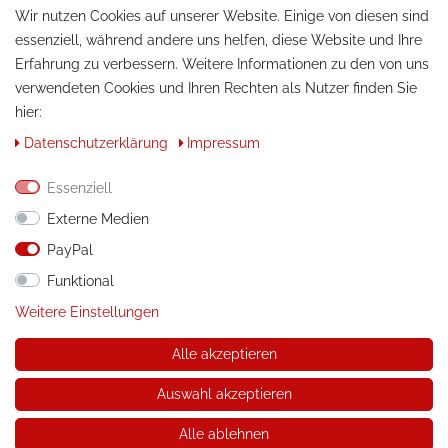
Wir nutzen Cookies auf unserer Website. Einige von diesen sind
essenziell, während andere uns helfen, diese Website und Ihre
Erfahrung zu verbessern. Weitere Informationen zu den von uns
verwendeten Cookies und Ihren Rechten als Nutzer finden Sie
hier:
KONTAKT
Daten­schutz­erklärung
Impressum
Telefon:
+49 / 030 / 33939195
Essenziell
E-Mail:
info@tuning-art.com
Externe Medien
PayPal
ANLEITUNGEN
Funktional
Montageanleitungen
Weitere Einstellungen
Alle akzeptieren
© Copyright 2026 tuning-art.com GmbH. Alle Rechte
vorbehalten.
Auswahl akzeptieren
* gilt für Lieferungen innerhalb Deutschlands, Lieferkosten und
Lieferzeiten für andere Länder entnehmen Sie bitte der
Alle ablehnen
Schaltfläche mit den Versandinformationen