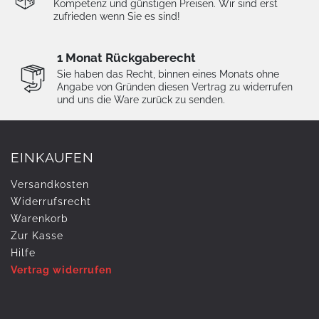
Kompetenz und günstigen Preisen. Wir sind erst
zufrieden wenn Sie es sind!
1 Monat Rückgaberecht
Sie haben das Recht, binnen eines Monats ohne
Angabe von Gründen diesen Vertrag zu widerrufen
und uns die Ware zurück zu senden.
EINKAUFEN
Versandkosten
Widerrufs­recht
Warenkorb
Zur Kasse
Hilfe
Vertrag widerrufen