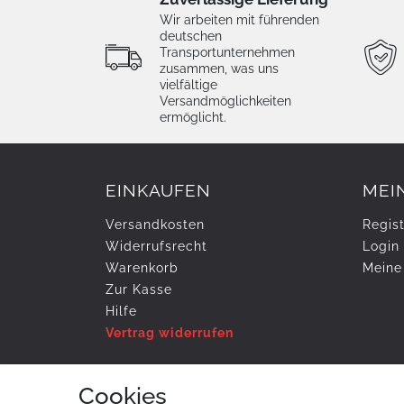
Wir arbeiten mit führenden
deutschen
Transportunternehmen
zusammen, was uns
vielfältige
Versandmöglichkeiten
ermöglicht.
EINKAUFEN
MEI
Versandkosten
Regist
Widerrufs­recht
Login
Warenkorb
Meine
Zur Kasse
Hilfe
Vertrag widerrufen
Cookies
ZAHLUNG & VERSAND