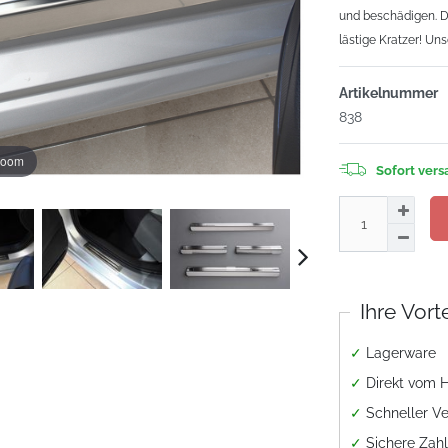
und beschädigen. Di
lästige Kratzer! Un
Artikelnummer
838
zoom
Sofort versa
Ihre Vort
✓
Lagerware
✓
Direkt vom H
✓
Schneller V
✓
Sichere Zah