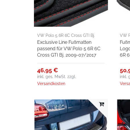
VW Polo 5 6R 6C Cross GTI Bj.
VW P
Exclusive Line Fußmatten
Fußm
2009-07/2017
passend für VW Polo 5 6R 6C
Logo
Cross GTI Bj. 2009-07/2017
6R 6
46,95 €
50,
inkl. ges. MwSt.
zzgl.
inkl.
Versandkosten
Vers