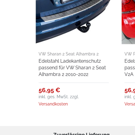
VW Sharan 2 Seat Alhambra 2
VW P
Edelstahl Ladekantenschutz
Edel
2010-2022
passend für VW Sharan 2 Seat
pass
Alhambra 2 2010-2022
V2A 
56,95 €
56,
inkl. ges. MwSt.
zzgl.
inkl.
Versandkosten
Vers
Zuverlässige Lieferung