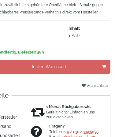
e zusätzlich fein gebürstete Oberfläche bietet Schutz gegen
schlagbares Preisleistungs-Verhältnis direkt vom Hersteller!
Inhalt
1 Satz
ndfertig, Lieferzeit 48h
In den Warenkorb
Wunschliste
eile
1 Monat Rückgaberecht
Gefällt nicht? Einfach an uns
ersteller
zurückschicken
ersand
Fragen?
Telefon:
+49 / 030 / 33939195
lungsarten
E-mail:
info@tuning-art.com