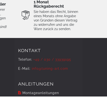
1 Monat
ller
Rückgaberecht
erer
Sie haben das Recht, binnen
,
eines Monats ohne Angabe
igen
von Gründen diesen Vertrag
zu widerrufen und uns die
sind!
Ware zurück zu senden.
KONTAKT
Telefon:
+49 / 030 / 33939195
E-Mail:
info@tuning-art.com
ANLEITUNGEN
Montageanleitungen