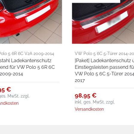
olo 5 6R 6C V2A 2009-2014
VW Polo 5 6C 5-Türer 2014-2
stahl Ladekantenschutz
[Paket] Ladekantenschutz 
end für VW Polo 5 6R 6C
Einstiegsleisten passend fü
2009-2014
VW Polo 5 6C 5-Türer 201
2017
95 €
98,95 €
 ges. MwSt.
zzgl.
inkl. ges. MwSt.
zzgl.
andkosten
Versandkosten