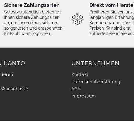
Sichere Zahlungsarten
Direkt vom Herste
Selbstverständlich bieten wir
Profitieren Sie von uns
Ihnen sichere Zahlungsarten
langjährigen Erfahrung
an, um Ihnen einen sicheren,
Kompetenz und günst
sorgenlosen und entspannten
Preisen. Wir sind erst
Einkauf zu ermöglichen.
zufrieden wenn Sie es 
N KONTO
UNTERNEHMEN
rieren
Kontakt
Daten­schutz­erklärung
 Wunschliste
AGB
Impressum