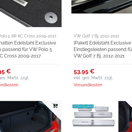
olo 5 6R 6C Cross 2009-2017
VW Golf 7 Bj. 2012-2021
atten Edelstahl Exclusive
[Paket] Edelstahl Exclusive
 passend für VW Polo 5
Einstiegsleisten passend fü
C Cross 2009-2017
VW Golf 7 Bj. 2012-2021
95 €
53,95 €
 ges. MwSt.
zzgl.
inkl. ges. MwSt.
zzgl.
andkosten
Versandkosten
Artikelpaket