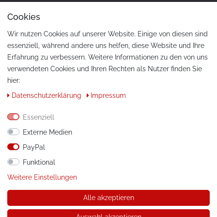
Cookies
Wir nutzen Cookies auf unserer Website. Einige von diesen sind
essenziell, während andere uns helfen, diese Website und Ihre
Erfahrung zu verbessern. Weitere Informationen zu den von uns
verwendeten Cookies und Ihren Rechten als Nutzer finden Sie
hier:
KONTAKT
Daten­schutz­erklärung
Impressum
Telefon:
+49 / 030 / 33939195
Essenziell
E-Mail:
info@tuning-art.com
Externe Medien
PayPal
ANLEITUNGEN
Funktional
Montageanleitungen
Weitere Einstellungen
Alle akzeptieren
© Copyright 2026 tuning-art.com GmbH. Alle Rechte
vorbehalten.