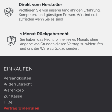
Direkt vom Hersteller
Profitieren Sie von unserer langjährigen Erfahrung,
Kompetenz und günstigen Preisen. Wir sind erst
zufrieden wenn Sie es sind!
1 Monat Rückgaberecht
Sie haben das Recht, binnen eines Monats ohne
Angabe von Gründen diesen Vertrag zu widerrufen
und uns die Ware zurück zu senden.
EINKAUFEN
Versandkosten
Widerrufs­recht
Warenkorb
Zur Kasse
Hilfe
Vertrag widerrufen