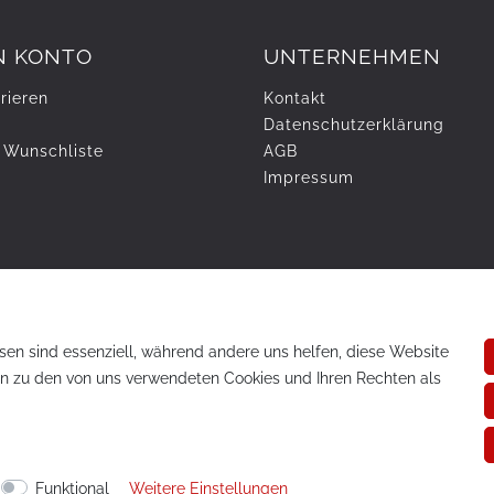
N KONTO
UNTERNEHMEN
rieren
Kontakt
Daten­schutz­erklärung
 Wunschliste
AGB
Impressum
sen sind essenziell, während andere uns helfen, diese Website
en zu den von uns verwendeten Cookies und Ihren Rechten als
te vorbehalten.
Funktional
Weitere Einstellungen