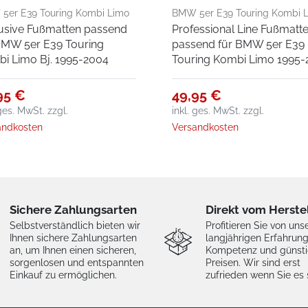
5er E39 Touring Kombi Limo
BMW 5er E39 Touring Kombi 
usive Fußmatten passend
Professional Line Fußmatt
995-2004
1995-2004
BMW 5er E39 Touring
passend für BMW 5er E39
i Limo Bj. 1995-2004
Touring Kombi Limo 1995
95 €
49,95 €
 ges. MwSt.
zzgl.
inkl. ges. MwSt.
zzgl.
andkosten
Versandkosten
Sichere Zahlungsarten
Direkt vom Herste
Selbstverständlich bieten wir
Profitieren Sie von uns
Ihnen sichere Zahlungsarten
langjährigen Erfahrung
an, um Ihnen einen sicheren,
Kompetenz und günst
sorgenlosen und entspannten
Preisen. Wir sind erst
Einkauf zu ermöglichen.
zufrieden wenn Sie es 