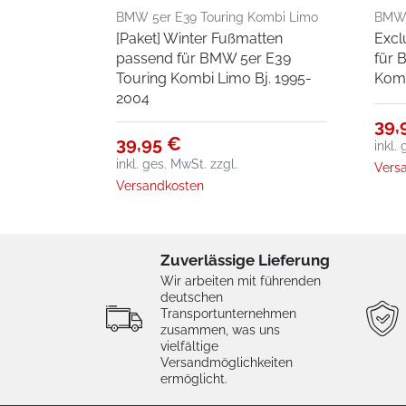
BMW 5er E39 Touring Kombi Limo
BMW 
[Paket] Winter Fußmatten
Excl
Bj. 1995-2004
Bj. 1
passend für BMW 5er E39
für 
Touring Kombi Limo Bj. 1995-
Komb
2004
39,
39,95 €
inkl.
inkl. ges. MwSt.
zzgl.
Vers
Versandkosten
Zuverlässige Lieferung
Wir arbeiten mit führenden
deutschen
Transportunternehmen
zusammen, was uns
vielfältige
Versandmöglichkeiten
ermöglicht.