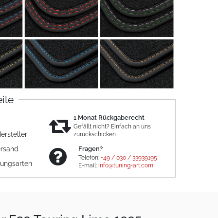
eile
1 Monat Rückgaberecht
Gefällt nicht? Einfach an uns
ersteller
zurückschicken
ersand
Fragen?
Telefon:
+49 / 030 / 33939195
lungsarten
E-mail:
info@tuning-art.com