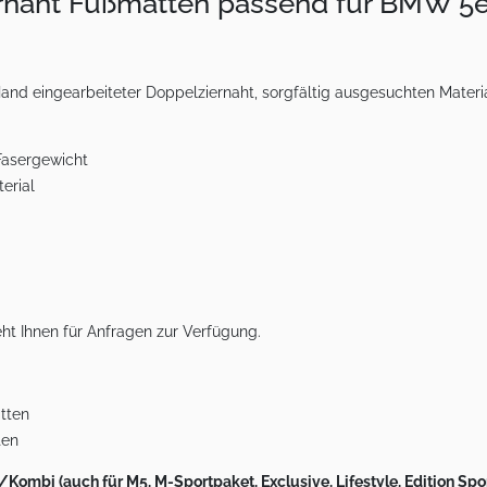
rnaht Fußmatten passend für BMW 5e
d eingearbeiteter Doppelziernaht, sorgfältig ausgesuchten Materia
Fasergewicht
erial
ht Ihnen für Anfragen zur Verfügung.
atten
ten
ombi (auch für M5, M-Sportpaket, Exclusive, Lifestyle, Edition Spo