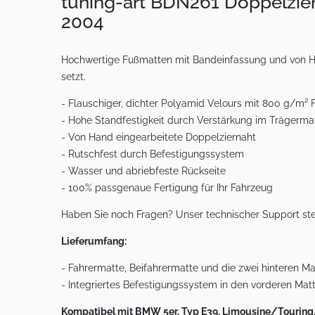
tuning-art BDN261 Doppelzie
2004
Hochwertige Fußmatten mit Bandeinfassung und von Han
setzt.
- Flauschiger, dichter Polyamid Velours mit 800 g/m² 
- Hohe Standfestigkeit durch Verstärkung im Trägermat
- Von Hand eingearbeitete Doppelziernaht
- Rutschfest durch Befestigungssystem
- Wasser und abriebfeste Rückseite
- 100% passgenaue Fertigung für Ihr Fahrzeug
Haben Sie noch Fragen? Unser technischer Support ste
Lieferumfang:
- Fahrermatte, Beifahrermatte und die zwei hinteren M
- Integriertes Befestigungssystem in den vorderen Mat
Kompatibel mit BMW 5er, Typ E39, Limousine/Touring/K