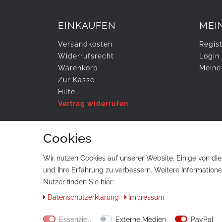
EINKAUFEN
MEI
Versandkosten
Regist
Widerrufs­recht
Login
Warenkorb
Meine
Zur Kasse
Hilfe
Vertrag widerrufen
Cookies
ZAHLUNG & VERSAND
Wir nutzen Cookies auf unserer Website. Einige von die
und Ihre Erfahrung zu verbessern. Weitere Information
Nutzer finden Sie hier:
Daten­schutz­erklärung
Impressum
© Copyright 2026 tuning-art.com GmbH. Alle Rech
Essenziell
Externe Medien
PayPal