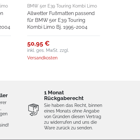
Limo
BMW 5er E39 Touring Kombi Limo
en
Allwetter Fußmatten passend
Bj. 1995-2004
für BMW 5er E39 Touring
-2004
Kombi Limo Bj. 1995-2004
50,95 €
inkl. ges. MwSt.
zzgl.
Versandkosten
1 Monat
ller
Rückgaberecht
erer
Sie haben das Recht, binnen
,
eines Monats ohne Angabe
igen
von Gründen diesen Vertrag
zu widerrufen und uns die
sind!
Ware zurück zu senden.