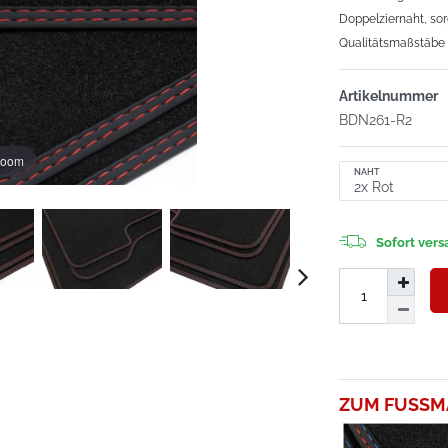
Doppelziernaht, sor
Qualitätsmaßstäbe 
Artikelnummer
BDN261-R2
zoom
NAHT
Sofort versa
ZUM FUSSM