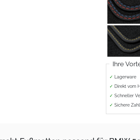
Ihre Vort
✓
Lagerware
✓
Direkt vom H
✓
Schneller V
✓
Sichere Zah