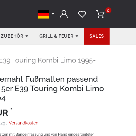
0
ZUBEHÖR
GRILL & FEUER
SALES
39 Touring Kombi Limo 1995-
ernaht Fußmatten passend
5er E39 Touring Kombi Limo
04
*
EUR
zzgl.
Versandkosten
tten mit Bandeinfassung und von Hand eingearbeiteter