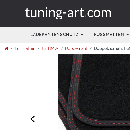
LADEKANTENSCHUTZ
FUSSMATTEN
Fußmatten
für BMW
Doppelnaht
Doppelziernaht Fu