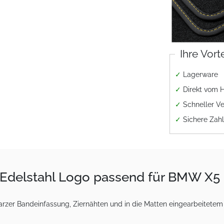
Ihre Vort
✓
Lagerware
✓
Direkt vom H
✓
Schneller V
✓
Sichere Zah
 Edelstahl Logo passend für BMW X5
zer Bandeinfassung, Ziernähten und in die Matten eingearbeitetem E