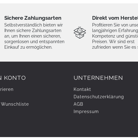
Sichere Zahlungsarten
Direkt vom Herste
Selbstverständlich bieten wir
Profitieren Sie von uns
Ihnen sichere Zahlungsarten
langjährigen Erfahrung
an, um Ihnen einen sicheren,
Kompetenz und günst
sorgenlosen und entspannten
Preisen. Wir sind erst
Einkauf zu ermöglichen.
zufrieden wenn Sie es 
N KONTO
UNTERNEHMEN
rieren
Kontakt
Daten­schutz­erklärung
 Wunschliste
AGB
Impressum