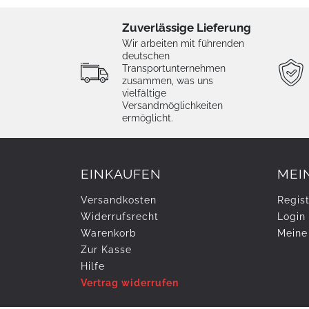
Zuverlässige Lieferung
Wir arbeiten mit führenden
deutschen
Transportunternehmen
zusammen, was uns
vielfältige
Versandmöglichkeiten
ermöglicht.
EINKAUFEN
MEI
Versandkosten
Regist
Widerrufs­recht
Login
Warenkorb
Meine
Zur Kasse
Hilfe
Vertrag widerrufen