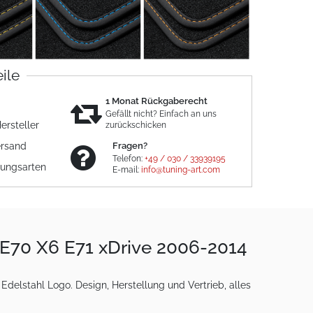
eile
1 Monat Rückgaberecht
Gefällt nicht? Einfach an uns
ersteller
zurückschicken
ersand
Fragen?
Telefon:
+49 / 030 / 33939195
lungsarten
E-mail:
info@tuning-art.com
 E70 X6 E71 xDrive 2006-2014
delstahl Logo. Design, Herstellung und Vertrieb, alles