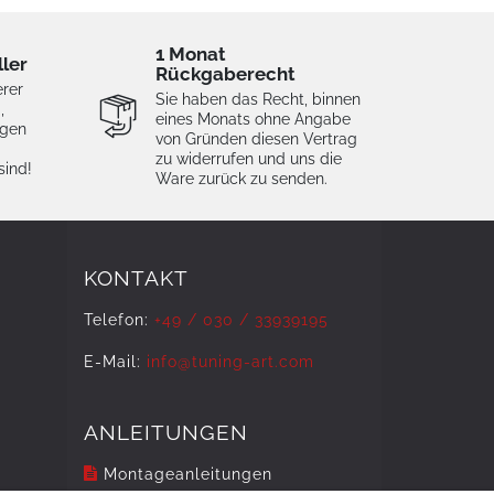
1 Monat
ller
Rückgaberecht
erer
Sie haben das Recht, binnen
,
eines Monats ohne Angabe
igen
von Gründen diesen Vertrag
zu widerrufen und uns die
sind!
Ware zurück zu senden.
KONTAKT
Telefon:
+49 / 030 / 33939195
E-Mail:
info@tuning-art.com
ANLEITUNGEN
Montageanleitungen