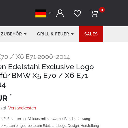
0
ZUBEHÖR
GRILL & FEUER
SALES
70 / X6 E71 2006-2014
n Edelstahl Exclusive Logo
für BMW X5 E70 / X6 E71
14
*
EUR
zzgl.
Versandkosten
um Fußmatten aus Velours mit schwarzer Bandeinfassung,
ie Matten eingearbeitetem Edelstahl Logo. Design, Herstellung