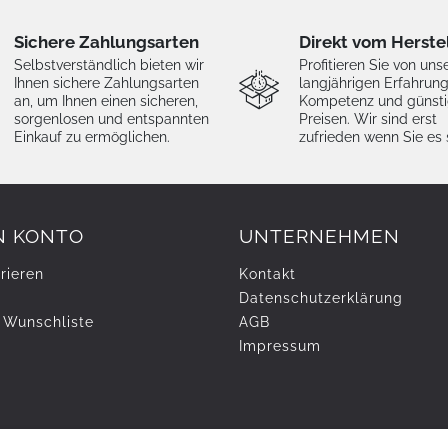
Sichere Zahlungsarten
Direkt vom Herste
Selbstverständlich bieten wir
Profitieren Sie von uns
Ihnen sichere Zahlungsarten
langjährigen Erfahrung
an, um Ihnen einen sicheren,
Kompetenz und günst
sorgenlosen und entspannten
Preisen. Wir sind erst
Einkauf zu ermöglichen.
zufrieden wenn Sie es 
N KONTO
UNTERNEHMEN
rieren
Kontakt
Daten­schutz­erklärung
 Wunschliste
AGB
Impressum