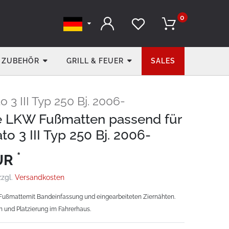
0
ZUBEHÖR
GRILL & FEUER
SALES
o 3 III Typ 250 Bj. 2006-
e LKW Fußmatten passend für
to 3 III Typ 250 Bj. 2006-
*
EUR
zzgl.
Versandkosten
ußmattemit Bandeinfassung und eingearbeiteten Ziernähten.
n und Platzierung im Fahrerhaus.