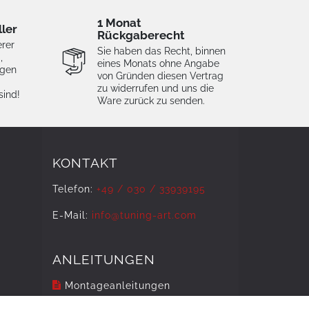
1 Monat
ller
Rückgaberecht
erer
Sie haben das Recht, binnen
,
eines Monats ohne Angabe
igen
von Gründen diesen Vertrag
zu widerrufen und uns die
sind!
Ware zurück zu senden.
KONTAKT
Telefon:
+49 / 030 / 33939195
E-Mail:
info@tuning-art.com
ANLEITUNGEN
Montageanleitungen