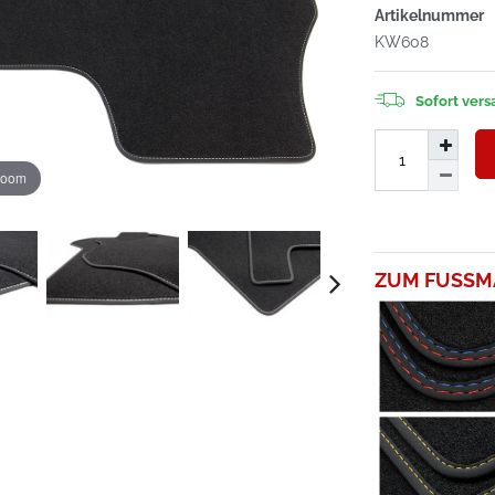
Artikelnummer
KW608
Sofort versa
zoom
ZUM FUSSM