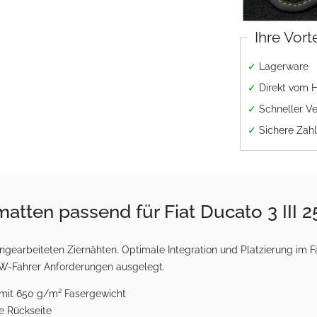
Ihre Vort
✓
Lagerware
✓
Direkt vom H
✓
Schneller V
✓
Sichere Zah
ten passend für Fiat Ducato 3 III 
arbeiteten Ziernähten. Optimale Integration und Platzierung im F
LKW-Fahrer Anforderungen ausgelegt.
 mit 650 g/m² Fasergewicht
e Rückseite