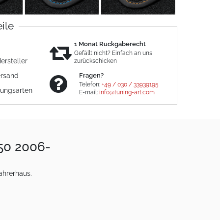
eile
1 Monat Rückgaberecht
Gefällt nicht? Einfach an uns
ersteller
zurückschicken
ersand
Fragen?
Telefon:
+49 / 030 / 33939195
lungsarten
E-mail:
info@tuning-art.com
250 2006-
ahrerhaus.