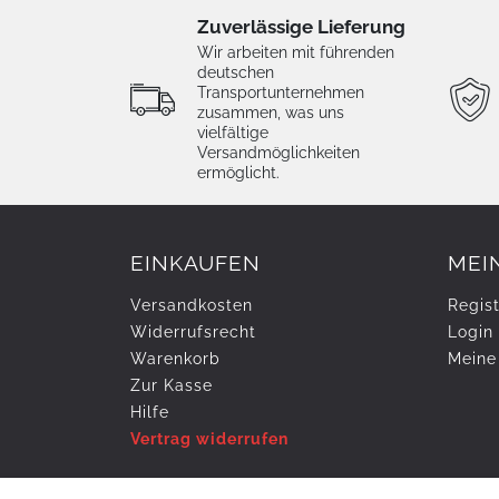
Zuverlässige Lieferung
Wir arbeiten mit führenden
deutschen
Transportunternehmen
zusammen, was uns
vielfältige
Versandmöglichkeiten
ermöglicht.
EINKAUFEN
MEI
Versandkosten
Regist
Widerrufs­recht
Login
Warenkorb
Meine
Zur Kasse
Hilfe
Vertrag widerrufen