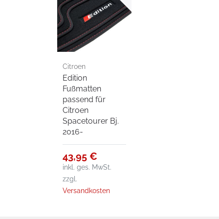
Citroen
Edition
Spacetourer Bj.
Fußmatten
2016-
passend für
Citroen
Spacetourer Bj.
2016-
43,95 €
inkl. ges. MwSt.
zzgl.
Versandkosten