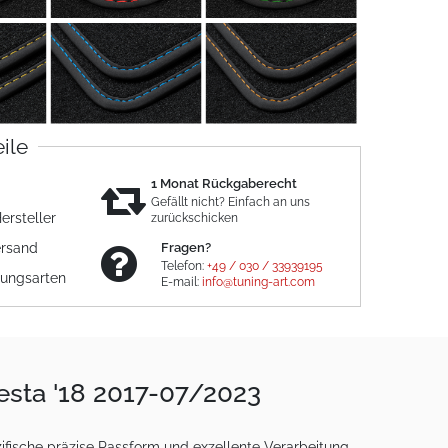
eile
1 Monat Rückgaberecht
Gefällt nicht? Einfach an uns
ersteller
zurückschicken
ersand
Fragen?
Telefon:
+49 / 030 / 33939195
lungsarten
E-mail:
info@tuning-art.com
esta '18 2017-07/2023
fische präzise Passform und exzellente Verarbeitung