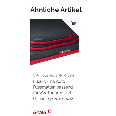
Ähnliche Artikel
VW Touareg 2 7P R-Line
Luxury-line Auto
03/2010-2018
Fussmatten passend
für VW Touareg 2 7P
R-Line 03/2010-2018
52,95 €