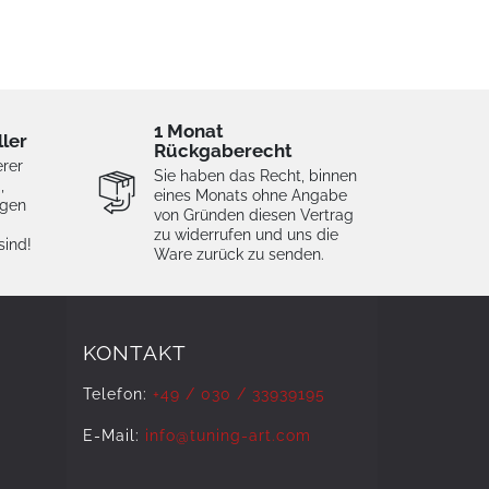
1 Monat
ller
Rückgaberecht
erer
Sie haben das Recht, binnen
,
eines Monats ohne Angabe
igen
von Gründen diesen Vertrag
zu widerrufen und uns die
sind!
Ware zurück zu senden.
KONTAKT
Telefon:
+49 / 030 / 33939195
E-Mail:
info@tuning-art.com