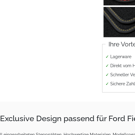
Ihre Vort
✓
Lagerware
✓
Direkt vom H
✓
Schneller V
✓
Sichere Zah
Exclusive Design passend für Ford Fi
 eingearbeiteten Steppnähten. Hochwertige Materialen, Modellspezi