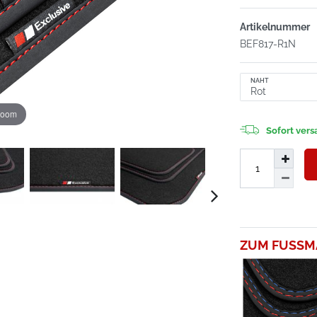
Artikelnummer
BEF817-R1N
NAHT
zoom
Sofort versa
ZUM FUSSM