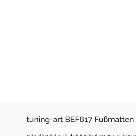
tuning-art BEF817 Fußmatten 
Fußmatten-Set mit Nubuk-Bandeinfassung und liebevoll