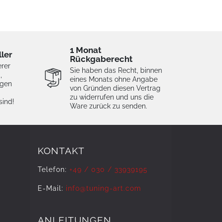
1 Monat
ller
Rückgaberecht
erer
Sie haben das Recht, binnen
,
eines Monats ohne Angabe
igen
von Gründen diesen Vertrag
zu widerrufen und uns die
sind!
Ware zurück zu senden.
KONTAKT
Telefon:
+49 / 030 / 33939195
E-Mail:
info@tuning-art.com
ANLEITUNGEN