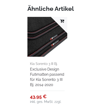
Ähnliche Artikel
Kia Sorento 3 III Bj.
Exclusive Design
2014-2020
Fußmatten passend
für Kia Sorento 3 III
Bj. 2014-2020
43,95 €
inkl. ges. MwSt.
zzgl.