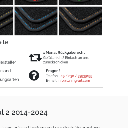
eile
1 Monat Rückgaberecht
Gefällt nicht? Einfach an uns
ersteller
zurückschicken
ersand
Fragen?
Telefon:
+49 / 030 / 33939195
lungsarten
E-mail:
info@tuning-art.com
ul 2 2014-2024
fische präzise Passform und exzellente Verarbeitung