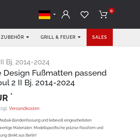
0
ZUBEHÖR
GRILL & FEUER
SALES
 II Bj. 2014-2024
e Design Fußmatten passend
oul 2 II Bj. 2014-2024
*
EUR
zzgl.
Versandkosten
Nubuk-Bandeinfassung und liebevoll eingearbeiteten
ertige Materialen, Modellspezifische präzise Passform und
ung direkt aus Berlin!