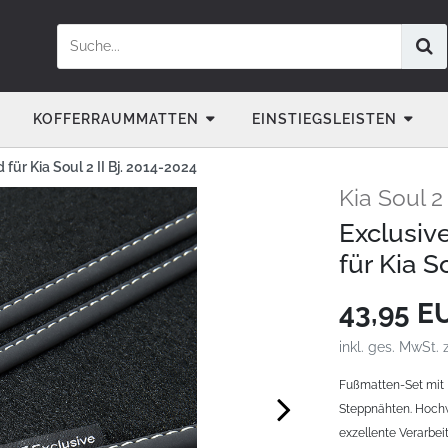
KOFFERRAUMMATTEN
EINSTIEGSLEISTEN
ür Kia Soul 2 II Bj. 2014-2024
Kia Soul 2
Exclusiv
für Kia S
43,95 
inkl. ges. MwSt. 
Fußmatten-Set mit 
Steppnähten. Hochw
exzellente Verarbeit