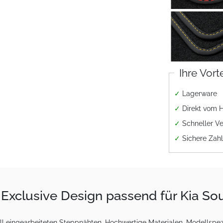
Ihre Vort
✓
Lagerware
✓
Direkt vom H
✓
Schneller V
✓
Sichere Zah
Exclusive Design passend für Kia So
 eingearbeiteten Steppnähten. Hochwertige Materialen, Modellspezi