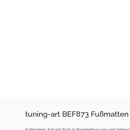
tuning-art BEF873 Fußmatten 
Fußmatten-Set mit Nubuk-Bandeinfassung und liebevoll