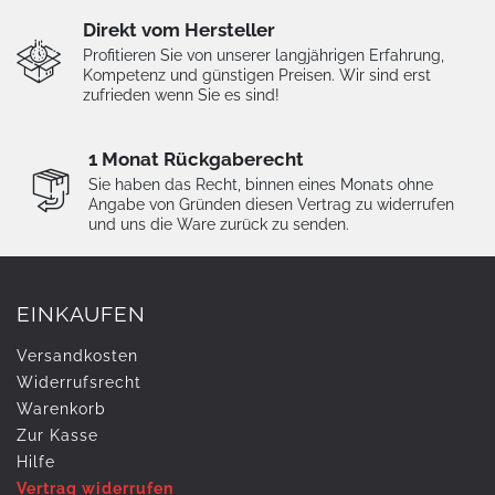
Direkt vom Hersteller
Profitieren Sie von unserer langjährigen Erfahrung,
Kompetenz und günstigen Preisen. Wir sind erst
zufrieden wenn Sie es sind!
1 Monat Rückgaberecht
Sie haben das Recht, binnen eines Monats ohne
Angabe von Gründen diesen Vertrag zu widerrufen
und uns die Ware zurück zu senden.
EINKAUFEN
Versandkosten
Widerrufs­recht
Warenkorb
Zur Kasse
Hilfe
Vertrag widerrufen