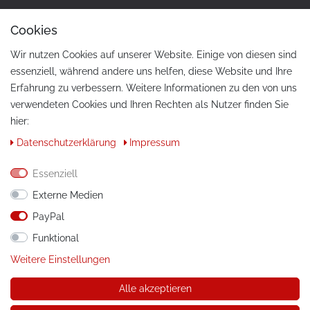
Cookies
Wir nutzen Cookies auf unserer Website. Einige von diesen sind
essenziell, während andere uns helfen, diese Website und Ihre
Erfahrung zu verbessern. Weitere Informationen zu den von uns
verwendeten Cookies und Ihren Rechten als Nutzer finden Sie
hier:
KONTAKT
Daten­schutz­erklärung
Impressum
Telefon:
+49 / 030 / 33939195
Essenziell
E-Mail:
info@tuning-art.com
Externe Medien
PayPal
ANLEITUNGEN
Funktional
Montageanleitungen
Weitere Einstellungen
Alle akzeptieren
© Copyright 2026 tuning-art.com GmbH. Alle Rechte
vorbehalten.