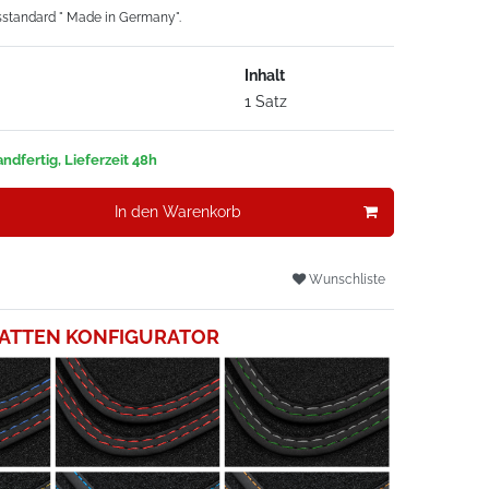
sstandard " Made in Germany".
Inhalt
1 Satz
ndfertig, Lieferzeit 48h
In den Warenkorb
Wunschliste
ATTEN KONFIGURATOR