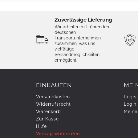
Zuverlässige Lieferung
Wir arbeiten mit führenden
deutschen
Transportunternehmen
zusammen, was uns
vielfältige
Versandmöglichkeiten
ermöglicht.
EINKAUFEN
MEI
Versandkosten
Regist
Widerrufs­recht
Login
Warenkorb
Meine
Zur Kasse
Hilfe
Vertrag widerrufen