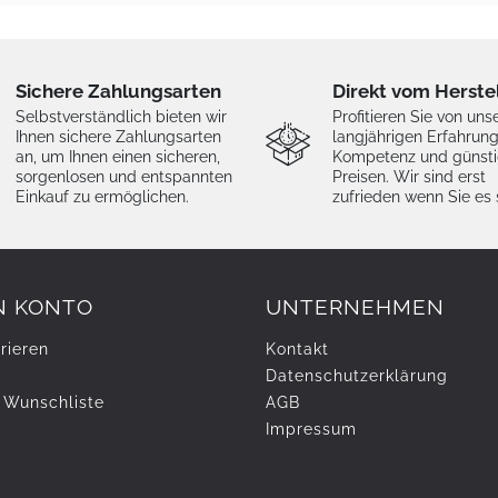
Sichere Zahlungsarten
Direkt vom Herste
Selbstverständlich bieten wir
Profitieren Sie von uns
Ihnen sichere Zahlungsarten
langjährigen Erfahrung
an, um Ihnen einen sicheren,
Kompetenz und günst
sorgenlosen und entspannten
Preisen. Wir sind erst
Einkauf zu ermöglichen.
zufrieden wenn Sie es 
N KONTO
UNTERNEHMEN
rieren
Kontakt
Daten­schutz­erklärung
 Wunschliste
AGB
Impressum