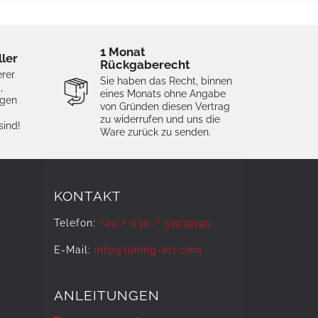
1 Monat
ller
Rückgaberecht
erer
Sie haben das Recht, binnen
,
eines Monats ohne Angabe
igen
von Gründen diesen Vertrag
zu widerrufen und uns die
sind!
Ware zurück zu senden.
KONTAKT
Telefon:
+49 / 030 / 33939195
E-Mail:
info@tuning-art.com
ANLEITUNGEN