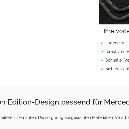
Ihre Vort
✓
Lagerware
✓
Direkt vom H
✓
Schneller V
✓
Sichere Zah
en Edition-Design passend für Merce
iteten Ziernähten. Die sorgfältig ausgesuchten Materialien, Verarb