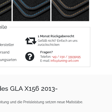
eile
1 Monat Rückgaberecht
Gefällt nicht? Einfach an uns
ersteller
zurückschicken
ersand
Fragen?
Telefon:
+49 / 030 / 33939195
lungsarten
E-mail:
info@tuning-art.com
des GLA X156 2013-
eitung und die Preisleistung setzen neue Maßstäbe.