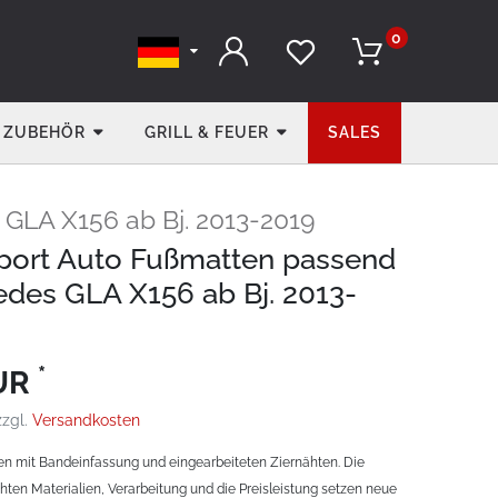
0
ZUBEHÖR
GRILL & FEUER
SALES
GLA X156 ab Bj. 2013-2019
Sport Auto Fußmatten passend
edes GLA X156 ab Bj. 2013-
*
EUR
zzgl.
Versandkosten
en mit Bandeinfassung und eingearbeiteten Ziernähten. Die
hten Materialien, Verarbeitung und die Preisleistung setzen neue