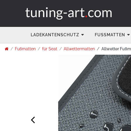
LADEKANTENSCHUTZ
FUSSMATTEN
Fußmatten
für Seat
Allwettermatten
Allwetter Fußma