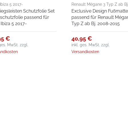
Ibiza 5 2017-
Renault Mégane 3 Typ Z ab Bj
tiegsleisten Schutzfolie Set
Exclusive Design Fußmatt
2008-2015
schutzfolie passend für
passend für Renault Méga
 Ibiza 5 2017-
Typ Z ab Bj. 2008-2015
95 €
40,95 €
 ges. MwSt.
zzgl.
inkl. ges. MwSt.
zzgl.
andkosten
Versandkosten