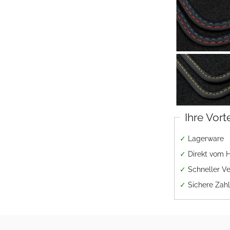
Ihre Vort
✓
Lagerware
✓
Direkt vom H
✓
Schneller V
✓
Sichere Zah