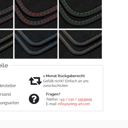
eile
1 Monat Rückgaberecht
Gefällt nicht? Einfach an uns
ersteller
zurückschicken
ersand
Fragen?
Telefon:
+49 / 030 / 33939195
lungsarten
E-mail:
info@tuning-art.com