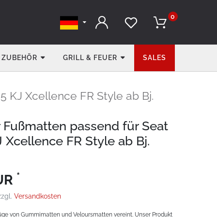
0
ZUBEHÖR
GRILL & FEUER
SALES
 5 KJ Xcellence FR Style ab Bj.
r Fußmatten passend für Seat
J Xcellence FR Style ab Bj.
*
EUR
zzgl.
Versandkosten
üge von Gummimatten und Veloursmatten vereint. Unser Produkt