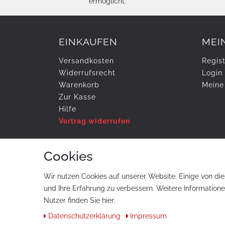
ermöglicht.
EINKAUFEN
MEI
Versandkosten
Regist
Widerrufs­recht
Login
Warenkorb
Meine
Zur Kasse
Hilfe
Vertrag widerrufen
Cookies
ZAHLUNG & VERSAND
Wir nutzen Cookies auf unserer Website. Einige von die
und Ihre Erfahrung zu verbessern. Weitere Information
Nutzer finden Sie hier:
Daten­schutz­erklärung
Impressum