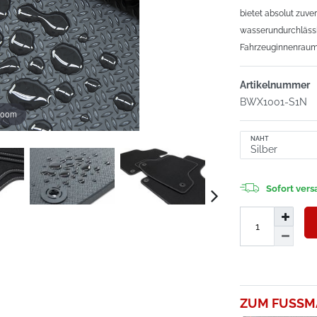
bietet absolut zuv
wasserundurchlässi
Fahrzeuginnenraum
Artikelnummer
BWX1001-S1N
zoom
NAHT
Sofort versa
ZUM FUSSM