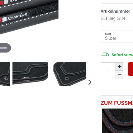
Artikelnummer
BEF885-S1N
NAHT
zoom
Sofort versa
ZUM FUSSM