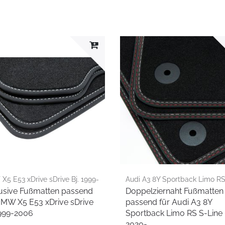
5 E53 xDrive sDrive Bj. 1999-
Audi A3 8Y Sportback Limo RS
usive Fußmatten passend
Doppelziernaht Fußmatten
Line 2020-
BMW X5 E53 xDrive sDrive
passend für Audi A3 8Y
1999-2006
Sportback Limo RS S-Line
2020-