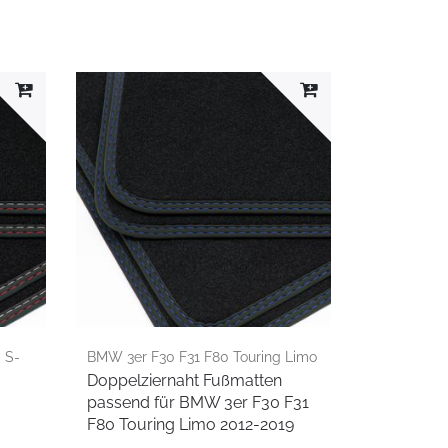
 S-
BMW 3er F30 F31 F80 Touring Limo
Doppelziernaht Fußmatten
2012-2019
passend für BMW 3er F30 F31
F80 Touring Limo 2012-2019