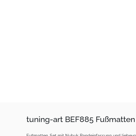
tuning-art BEF885 Fußmatten 
Fußmatten-Set mit Nubuk-Bandeinfassung und liebevoll