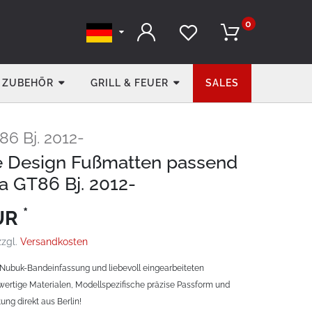
0
ZUBEHÖR
GRILL & FEUER
SALES
86 Bj. 2012-
e Design Fußmatten passend
ta GT86 Bj. 2012-
*
EUR
zzgl.
Versandkosten
Nubuk-Bandeinfassung und liebevoll eingearbeiteten
ertige Materialen, Modellspezifische präzise Passform und
ung direkt aus Berlin!