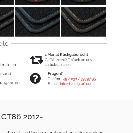
eile
1 Monat Rückgaberecht
Gefällt nicht? Einfach an uns
ersteller
zurückschicken
ersand
Fragen?
Telefon:
+49 / 030 / 33939195
lungsarten
E-mail:
info@tuning-art.com
a GT86 2012-
fische präzise Passform und exzellente Verarbeitung