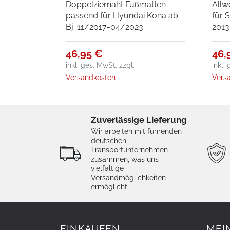
Doppelziernaht Fußmatten
Allw
04/2023
passend für Hyundai Kona ab
für S
Bj. 11/2017-04/2023
2013
46,95 €
46,
inkl. ges. MwSt.
zzgl.
inkl.
Versandkosten
Vers
Zuverlässige Lieferung
Wir arbeiten mit führenden
deutschen
Transportunternehmen
zusammen, was uns
vielfältige
Versandmöglichkeiten
ermöglicht.
EINKAUFEN
MEI