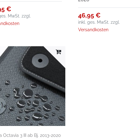
95 €
46,95 €
 ges. MwSt.
zzgl.
inkl. ges. MwSt.
zzgl.
andkosten
Versandkosten
 Octavia 3 III ab Bj. 2013-2020