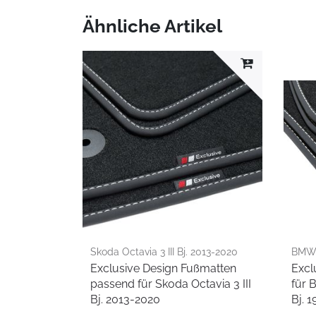
Ähnliche Artikel
Skoda Octavia 3 III Bj. 2013-2020
BMW X
Exclusive Design Fußmatten
Excl
2006
passend für Skoda Octavia 3 III
für 
Bj. 2013-2020
Bj. 