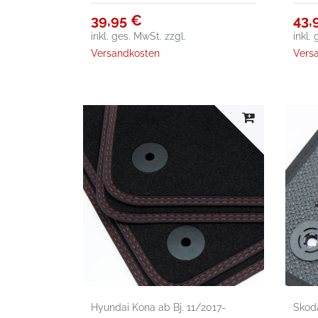
39,95 €
43,
inkl. ges. MwSt.
zzgl.
inkl.
Versandkosten
Vers
Hyundai Kona ab Bj. 11/2017-
Skoda