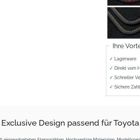
Ihre Vort
✓
Lagerware
✓
Direkt vom H
✓
Schneller V
✓
Sichere Zah
Exclusive Design passend für Toyot
 eingearbeiteten Steppnähten. Hochwertige Materialen, Modellspezi