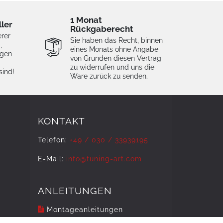
1 Monat
ller
Rückgaberecht
erer
Sie haben das Recht, binnen
,
eines Monats ohne Angabe
igen
von Gründen diesen Vertrag
zu widerrufen und uns die
sind!
Ware zurück zu senden.
KONTAKT
Telefon:
+49 / 030 / 33939195
E-Mail:
info@tuning-art.com
ANLEITUNGEN
Montageanleitungen