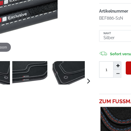
Artikelnummer
BEF886-S1N
NAHT
zoom
Sofort versa
ZUM FUSSM