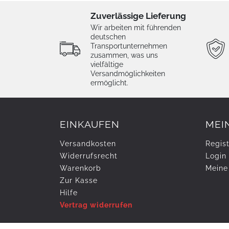
Zuverlässige Lieferung
Wir arbeiten mit führenden
deutschen
Transportunternehmen
zusammen, was uns
vielfältige
Versandmöglichkeiten
ermöglicht.
EINKAUFEN
MEI
Versandkosten
Regist
Widerrufs­recht
Login
Warenkorb
Meine
Zur Kasse
Hilfe
Vertrag widerrufen