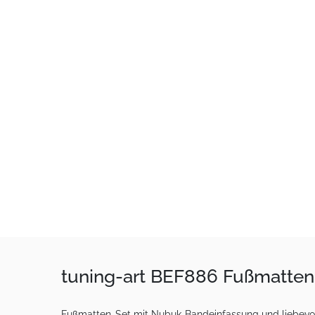
tuning-art BEF886 Fußmatten 
Fußmatten-Set mit Nubuk-Bandeinfassung und liebevoll