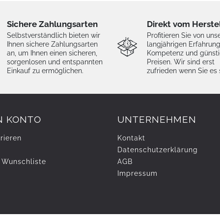
Sichere Zahlungsarten
Direkt vom Herste
Selbstverständlich bieten wir
Profitieren Sie von uns
Ihnen sichere Zahlungsarten
langjährigen Erfahrung
an, um Ihnen einen sicheren,
Kompetenz und günst
sorgenlosen und entspannten
Preisen. Wir sind erst
Einkauf zu ermöglichen.
zufrieden wenn Sie es 
N KONTO
UNTERNEHMEN
rieren
Kontakt
Daten­schutz­erklärung
 Wunschliste
AGB
Impressum