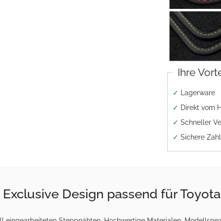
Ihre Vort
✓
Lagerware
✓
Direkt vom H
✓
Schneller V
✓
Sichere Zah
Exclusive Design passend für Toyota
 eingearbeiteten Steppnähten. Hochwertige Materialen, Modellspezi