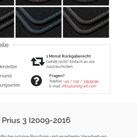
eile
1 Monat Rückgaberecht
Gefällt nicht? Einfach an uns
ersteller
zurückschicken
ersand
Fragen?
Telefon:
+49 / 030 / 33939195
lungsarten
E-mail:
info@tuning-art.com
 Prius 3 I2009-2016
fische präzise Passform und exzellente Verarbeitung