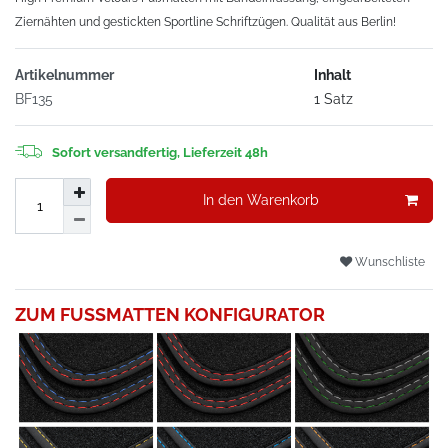
Ziernähten und gestickten Sportline Schriftzügen. Qualität aus Berlin!
Artikelnummer
Inhalt
BF135
1 Satz
Sofort versandfertig, Lieferzeit 48h
In den Warenkorb
Wunschliste
ZUM FUSSMATTEN KONFIGURATOR