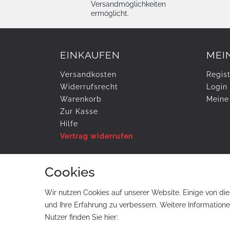
Versandmöglichkeiten
ermöglicht.
EINKAUFEN
MEI
Versandkosten
Regist
Widerrufs­recht
Login
Warenkorb
Meine
Zur Kasse
Hilfe
Vertrag widerrufen
Cookies
ZAHLUNG & VERSAND
Wir nutzen Cookies auf unserer Website. Einige von die
und Ihre Erfahrung zu verbessern. Weitere Information
Nutzer finden Sie hier: