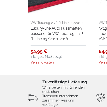
VW Touareg 2 7P R-Line 03/2010-
VW T
Luxury-line Auto Fussmatten
3-tl
2018
passend für VW Touareg 2 7P
Lade
R-Line 03/2010-2018
VW T
52,95 €
64,
inkl. ges. MwSt.
zzgl.
inkl.
Versandkosten
Vers
Zuverlässige Lieferung
Wir arbeiten mit führenden
deutschen
Transportunternehmen
zusammen, was uns
vielfältige