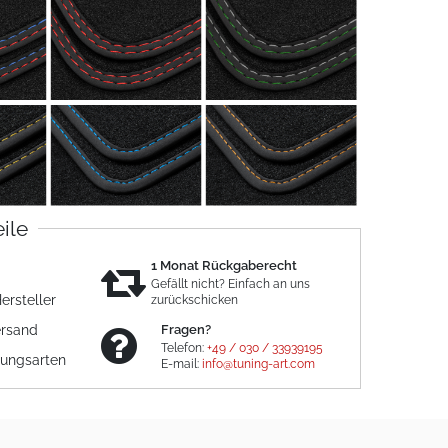
eile
1 Monat Rückgaberecht
Gefällt nicht? Einfach an uns
ersteller
zurückschicken
ersand
Fragen?
Telefon:
+49 / 030 / 33939195
lungsarten
E-mail:
info@tuning-art.com