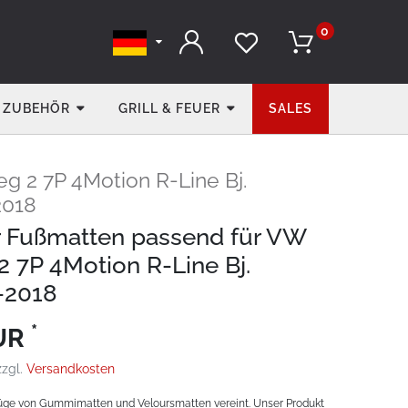
0
ZUBEHÖR
GRILL & FEUER
SALES
g 2 7P 4Motion R-Line Bj.
2018
r Fußmatten passend für VW
2 7P 4Motion R-Line Bj.
-2018
*
EUR
zzgl.
Versandkosten
üge von Gummimatten und Veloursmatten vereint. Unser Produkt