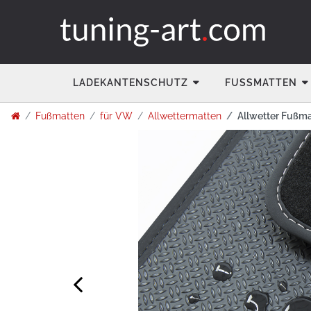
LADEKANTENSCHUTZ
FUSSMATTEN
Fußmatten
für VW
Allwettermatten
Allwetter Fußma