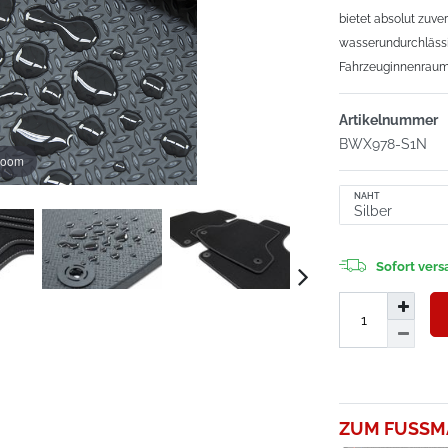
bietet absolut zuv
wasserundurchlässi
Fahrzeuginnenraum
Artikelnummer
BWX978-S1N
zoom
NAHT
Sofort versa
ZUM FUSSM