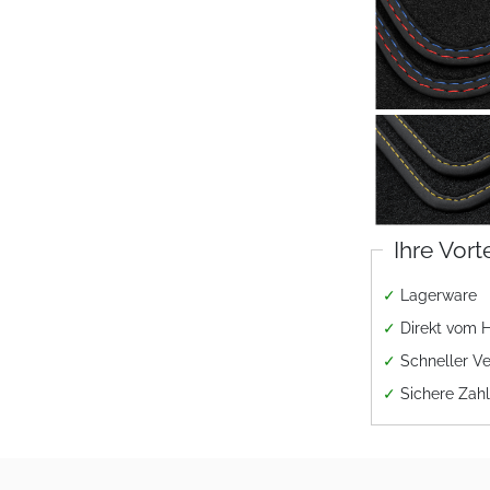
Ihre Vort
✓
Lagerware
✓
Direkt vom H
✓
Schneller V
✓
Sichere Zah