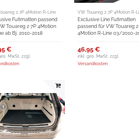
ouareg 2 7P 4Motion R-Line
VW Touareg 2 7P 4Motion R-L
usive Fußmatten passend
Exclusive Line Fußmatten
. 2010-2018
03/2010-2018
VW Touareg 2 7P 4Motion
passend für VW Touareg 2
ne ab Bj. 2010-2018
4Motion R-Line 03/2010-2
95 €
46,95 €
 ges. MwSt.
zzgl.
inkl. ges. MwSt.
zzgl.
andkosten
Versandkosten