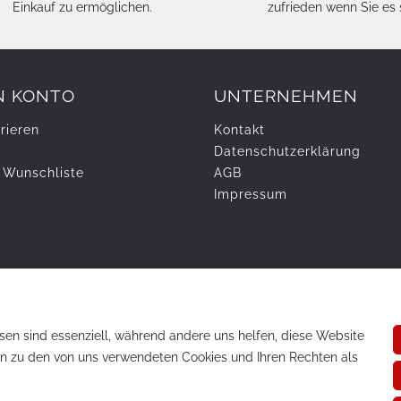
Einkauf zu ermöglichen.
zufrieden wenn Sie es 
N KONTO
UNTERNEHMEN
rieren
Kontakt
Daten­schutz­erklärung
 Wunschliste
AGB
Impressum
sen sind essenziell, während andere uns helfen, diese Website
en zu den von uns verwendeten Cookies und Ihren Rechten als