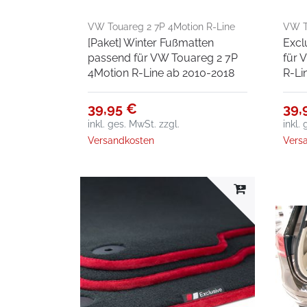
VW Touareg 2 7P 4Motion R-Line
VW T
[Paket] Winter Fußmatten
Excl
ab 2010-2018
ab Bj
passend für VW Touareg 2 7P
für 
4Motion R-Line ab 2010-2018
R-Li
39,95 €
39,
inkl. ges. MwSt.
zzgl.
inkl.
Versandkosten
Vers