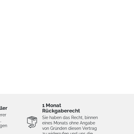
1 Monat
ller
Rückgaberecht
erer
Sie haben das Recht, binnen
,
eines Monats ohne Angabe
igen
von Gründen diesen Vertrag
zu widerrufen und uns die