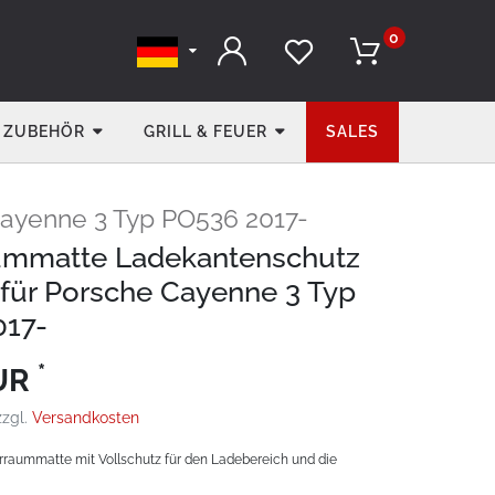
0
ZUBEHÖR
GRILL & FEUER
SALES
ayenne 3 Typ PO536 2017-
ummatte Ladekantenschutz
für Porsche Cayenne 3 Typ
017-
*
EUR
zzgl.
Versandkosten
rraummatte mit Vollschutz für den Ladebereich und die