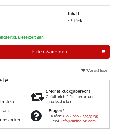
Inhalt
1 Stück
ndfertig, Lieferzeit 48h
In den Warenkorb
Wunschliste
eile
1 Monat Rückgaberecht
Gefällt nicht? Einfach an uns
ersteller
zurückschicken
ersand
Fragen?
Telefon:
+49 / 030 / 33939195
lungsarten
E-mail:
info@tuning-art.com