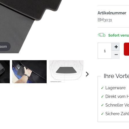
Artikelnummer
BM3031
Sofort versa
zoom
Ihre Vort
✓
Lagerware
✓
Direkt vom H
✓
Schneller V
✓
Sichere Zah