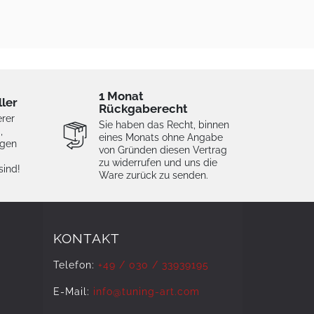
1 Monat
ller
Rückgaberecht
erer
Sie haben das Recht, binnen
,
eines Monats ohne Angabe
igen
von Gründen diesen Vertrag
zu widerrufen und uns die
sind!
Ware zurück zu senden.
KONTAKT
Telefon:
+49 / 030 / 33939195
E-Mail:
info@tuning-art.com