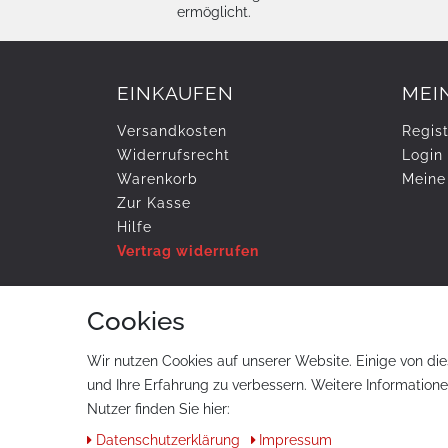
ermöglicht.
EINKAUFEN
MEI
Versandkosten
Regist
Widerrufs­recht
Login
Warenkorb
Meine
Zur Kasse
Hilfe
Vertrag widerrufen
Cookies
ZAHLUNG & VERSAND
Wir nutzen Cookies auf unserer Website. Einige von die
und Ihre Erfahrung zu verbessern. Weitere Information
Nutzer finden Sie hier:
Daten­schutz­erklärung
Impressum