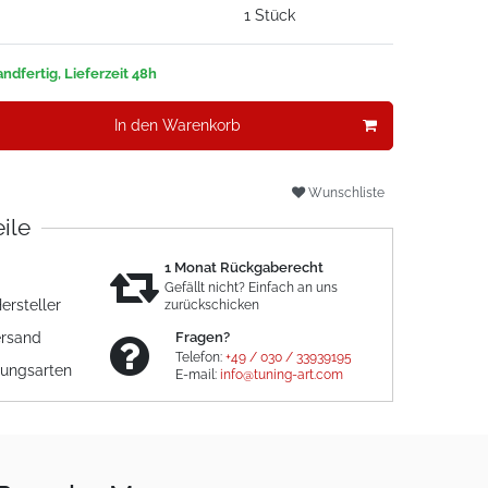
1 Stück
ndfertig, Lieferzeit 48h
In den Warenkorb
Wunschliste
eile
1 Monat Rückgaberecht
Gefällt nicht? Einfach an uns
ersteller
zurückschicken
ersand
Fragen?
Telefon:
+49 / 030 / 33939195
lungsarten
E-mail:
info@tuning-art.com