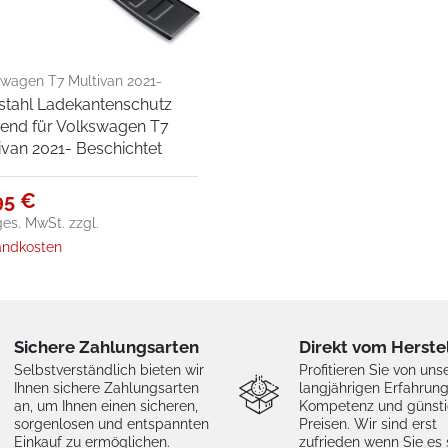
swagen T7 Multivan 2021-
stahl Ladekantenschutz
hichtet
end für Volkswagen T7
ivan 2021- Beschichtet
95 €
 ges. MwSt.
zzgl.
andkosten
Sichere Zahlungsarten
Direkt vom Herste
Selbstverständlich bieten wir
Profitieren Sie von uns
Ihnen sichere Zahlungsarten
langjährigen Erfahrung
an, um Ihnen einen sicheren,
Kompetenz und günst
sorgenlosen und entspannten
Preisen. Wir sind erst
Einkauf zu ermöglichen.
zufrieden wenn Sie es 