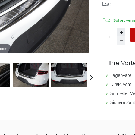
L284
Sofort versa
zoom
Ihre Vort
✓
Lagerware
✓
Direkt vom H
✓
Schneller V
✓
Sichere Zah