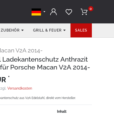
0
ZUBEHÖR
GRILL & FEUER
SALES
acan V2A 2014-
l Ladekantenschutz Anthrazit
für Porsche Macan V2A 2014-
*
UR
zzgl.
Versandkosten
ntenschutz aus V2A Edelstahl, direkt vom Hersteller.
Inhalt