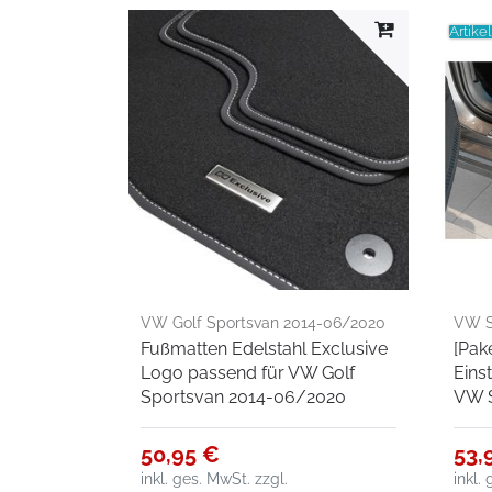
Artike
VW Golf Sportsvan 2014-06/2020
VW S
Fußmatten Edelstahl Exclusive
[Pak
Logo passend für VW Golf
Eins
Sportsvan 2014-06/2020
VW 
50,95 €
53,
inkl. ges. MwSt.
zzgl.
inkl.