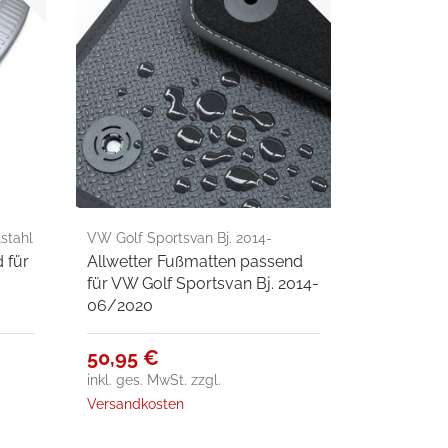
lstahl
VW Golf Sportsvan Bj. 2014-
 für
Allwetter Fußmatten passend
06/2020
für VW Golf Sportsvan Bj. 2014-
06/2020
50,95 €
inkl. ges. MwSt.
zzgl.
Versandkosten