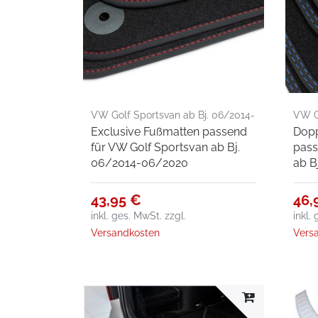
VW Golf Sportsvan ab Bj. 06/2014-
VW Go
Exclusive Fußmatten passend
Dopp
06/2020
06/2
für VW Golf Sportsvan ab Bj.
pass
06/2014-06/2020
ab B
43,95 €
46,
inkl. ges. MwSt.
zzgl.
inkl.
Versandkosten
Vers