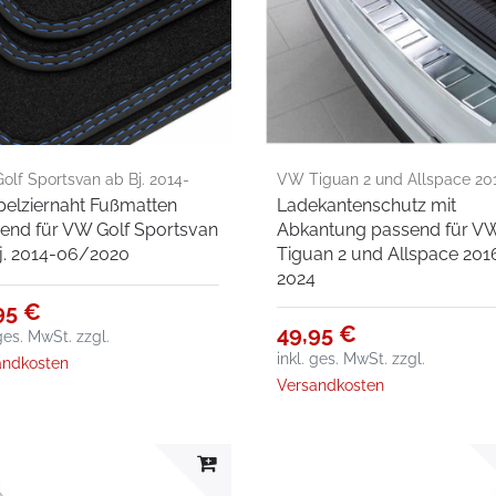
lf Sportsvan ab Bj. 2014-
VW Tiguan 2 und Allspace 20
elziernaht Fußmatten
Ladekantenschutz mit
020
2024
end für VW Golf Sportsvan
Abkantung passend für V
j. 2014-06/2020
Tiguan 2 und Allspace 201
2024
95 €
49,95 €
 ges. MwSt.
zzgl.
inkl. ges. MwSt.
zzgl.
andkosten
Versandkosten