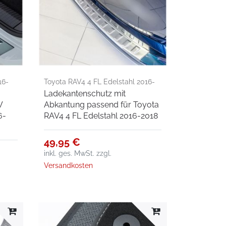
16-
Toyota RAV4 4 FL Edelstahl 2016-
Ladekantenschutz mit
2018
W
Abkantung passend für Toyota
6-
RAV4 4 FL Edelstahl 2016-2018
49,95 €
inkl. ges. MwSt.
zzgl.
Versandkosten