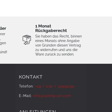
1 Monat
ller
Rückgaberecht
erer
Sie haben das Recht, binnen
,
eines Monats ohne Angabe
igen
von Gründen diesen Vertrag
zu widerrufen und uns die
sind!
Ware zurück zu senden.
KONTAKT
Telefon:
+49 / 030 / 33939195
E-Mail:
info@tuning-art.com
ANLEITUNGEN