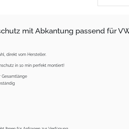
schutz mit Abkantung passend für VW
l, direkt vom Hersteller.
schutz in 10 min perfekt montiert!
er Gesamtlänge
beständig
ht Ihnen für Anfragen zur Verfügung.