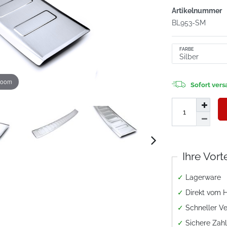
Artikelnummer
BL953-SM
FARBE
zoom
Sofort versa
Ihre Vort
✓
Lagerware
✓
Direkt vom H
✓
Schneller V
✓
Sichere Zah