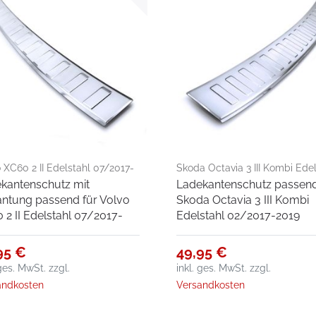
 XC60 2 II Edelstahl 07/2017-
Skoda Octavia 3 III Kombi Ede
kantenschutz mit
Ladekantenschutz passend
02/2017-2019
ntung passend für Volvo
Skoda Octavia 3 III Kombi
 2 II Edelstahl 07/2017-
Edelstahl 02/2017-2019
95 €
49,95 €
 ges. MwSt.
zzgl.
inkl. ges. MwSt.
zzgl.
andkosten
Versandkosten