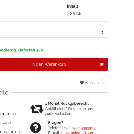
Inhalt
1 Stück
ndfertig, Lieferzeit 48h
In den Warenkorb
Wunschliste
eile
1 Monat Rückgaberecht
Gefällt nicht? Einfach an uns
ersteller
zurückschicken
ersand
Fragen?
Telefon:
+49 / 030 / 33939195
lungsarten
E-mail:
info@tuning-art.com