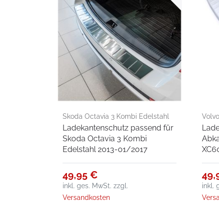
Skoda Octavia 3 Kombi Edelstahl
Volvo
Ladekantenschutz passend für
Lade
2013-01/2017
Skoda Octavia 3 Kombi
Abka
Edelstahl 2013-01/2017
XC60
49,95 €
49,
inkl. ges. MwSt.
zzgl.
inkl.
Versandkosten
Vers