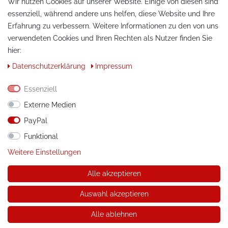
Wir nutzen Cookies auf unserer Website. Einige von diesen sind
essenziell, während andere uns helfen, diese Website und Ihre
Erfahrung zu verbessern. Weitere Informationen zu den von uns
verwendeten Cookies und Ihren Rechten als Nutzer finden Sie
hier:
KONTAKT
Daten­schutz­erklärung
Impressum
Telefon:
+49 / 030 / 33939195
Essenziell
E-Mail:
info@tuning-art.com
Externe Medien
PayPal
ANLEITUNGEN
Funktional
Montageanleitungen
Weitere Einstellungen
Alle akzeptieren
© Copyright 2026 tuning-art.com GmbH. Alle Rechte
vorbehalten.
Auswahl akzeptieren
* gilt für Lieferungen innerhalb Deutschlands, Lieferkosten und
Lieferzeiten für andere Länder entnehmen Sie bitte der
Alle ablehnen
Schaltfläche mit den Versandinformationen