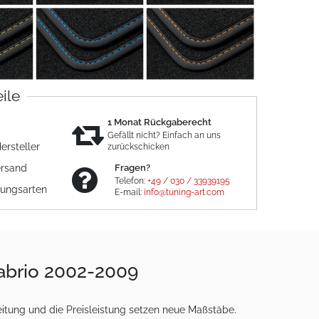
eile
1 Monat Rückgaberecht
Gefällt nicht? Einfach an uns
ersteller
zurückschicken
ersand
Fragen?
Telefon:
+49 / 030 / 33939195
lungsarten
E-mail:
info@tuning-art.com
abrio 2002-2009
eitung und die Preisleistung setzen neue Maßstäbe.