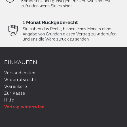
Kompetenz und günstigen Preisen. Wir sind erst
zufrieden wenn Sie es sind!
1 Monat Rückgaberecht
Sie haben das Recht, binnen eines Monats ohne
Angabe von Gründen diesen Vertrag zu widerrufen
und uns die Ware zurück zu senden.
EINKAUFEN
Versandkosten
Widerrufs­recht
Warenkorb
Zur Kasse
Hilfe
Vertrag widerrufen