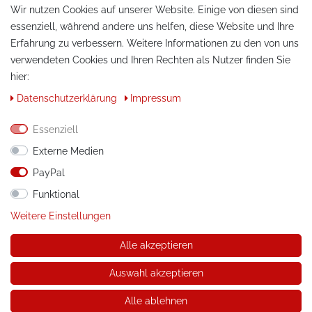
Wir nutzen Cookies auf unserer Website. Einige von diesen sind
essenziell, während andere uns helfen, diese Website und Ihre
Erfahrung zu verbessern. Weitere Informationen zu den von uns
verwendeten Cookies und Ihren Rechten als Nutzer finden Sie
hier:
KONTAKT
Daten­schutz­erklärung
Impressum
Telefon:
+49 / 030 / 33939195
Essenziell
E-Mail:
info@tuning-art.com
Externe Medien
PayPal
ANLEITUNGEN
Funktional
Montageanleitungen
Weitere Einstellungen
Alle akzeptieren
© Copyright 2026 tuning-art.com GmbH. Alle Rechte
vorbehalten.
Auswahl akzeptieren
* gilt für Lieferungen innerhalb Deutschlands, Lieferkosten und
Lieferzeiten für andere Länder entnehmen Sie bitte der
Alle ablehnen
Schaltfläche mit den Versandinformationen