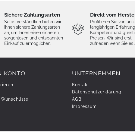
Sichere Zahlungsarten
Direkt vom Herste
Selbstverständlich bieten wir
Profitieren Sie von uns
Ihnen sichere Zahlungsarten
langjährigen Erfahrung
an, um Ihnen einen sicheren,
Kompetenz und günst
sorgenlosen und entspannten
Preisen. Wir sind erst
Einkauf zu ermöglichen.
zufrieden wenn Sie es 
N KONTO
UNTERNEHMEN
rieren
Kontakt
Daten­schutz­erklärung
 Wunschliste
AGB
Impressum