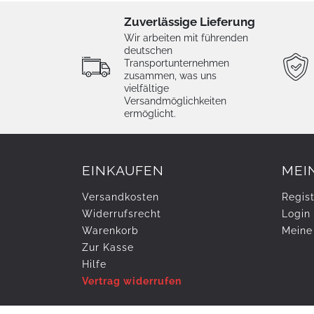
Zuverlässige Lieferung
Wir arbeiten mit führenden
deutschen
Transportunternehmen
zusammen, was uns
vielfältige
Versandmöglichkeiten
ermöglicht.
EINKAUFEN
MEI
Versandkosten
Regist
Widerrufs­recht
Login
Warenkorb
Meine
Zur Kasse
Hilfe
Vertrag widerrufen