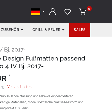
0
ZUBEHÖR
GRILL & FEUER
SALES
V Bj. 2017-
e Design Fußmatten passend
io 4 IV Bj. 2017-
*
EUR
zzgl.
Versandkosten
Nubuk-Bandeinfassung und liebevoll eingearbeiteten
ertige Materialien, Modellspezifische präzise Passform und
ung direkt aus Berlin!