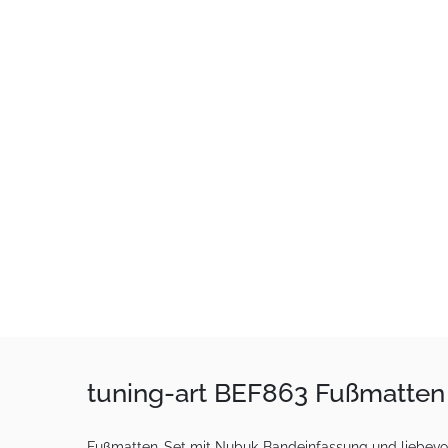
tuning-art BEF863 Fußmatten 
Fußmatten-Set mit Nubuk-Bandeinfassung und liebevoll