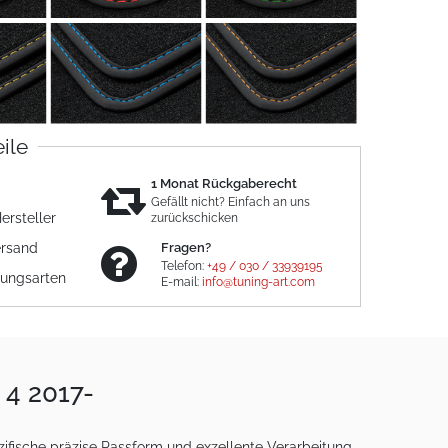
eile
1 Monat Rückgaberecht
Gefällt nicht? Einfach an uns
ersteller
zurückschicken
ersand
Fragen?
Telefon:
+49 / 030 / 33939195
lungsarten
E-mail:
info@tuning-art.com
 4 2017-
ifische präzise Passform und exzellente Verarbeitung