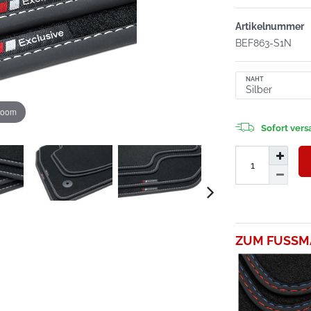
Artikelnummer
BEF863-S1N
NAHT
zoom
Sofort versa
ZUM FUSSM