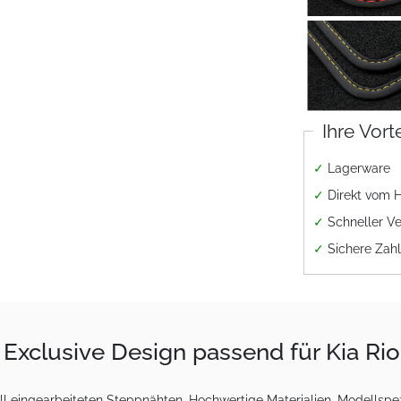
Ihre Vort
✓
Lagerware
✓
Direkt vom H
✓
Schneller V
✓
Sichere Zah
Exclusive Design passend für Kia Rio
 eingearbeiteten Steppnähten. Hochwertige Materialien, Modellspez