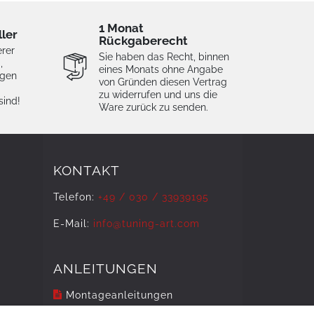
1 Monat
ller
Rückgaberecht
erer
Sie haben das Recht, binnen
,
eines Monats ohne Angabe
igen
von Gründen diesen Vertrag
zu widerrufen und uns die
sind!
Ware zurück zu senden.
KONTAKT
Telefon:
+49 / 030 / 33939195
E-Mail:
info@tuning-art.com
ANLEITUNGEN
Montageanleitungen