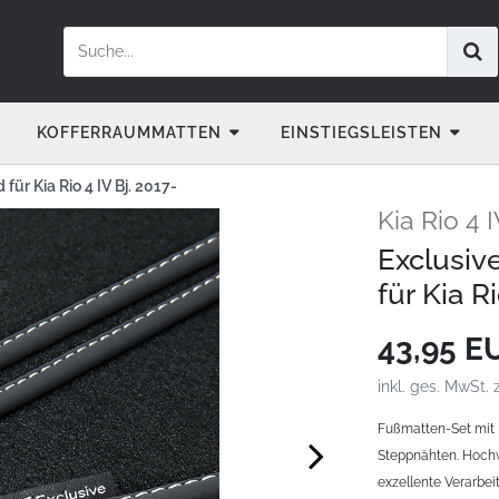
KOFFERRAUMMATTEN
EINSTIEGSLEISTEN
ür Kia Rio 4 IV Bj. 2017-
Kia Rio 4 I
Exclusiv
für Kia R
43,95 
inkl. ges. MwSt. 
Fußmatten-Set mit 
Steppnähten. Hochw
exzellente Verarbeit