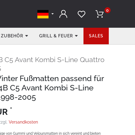
0
ZUBEHÖR
GRILL & FEUER
SALES
B C5 Avant Kombi S-Line Quattro
5
Winter Fußmatten passend für
4B C5 Avant Kombi S-Line
1998-2005
*
EUR
zzgl.
Versandkosten
üge von Gummi und Veloursmatten in sich vereint und bieten