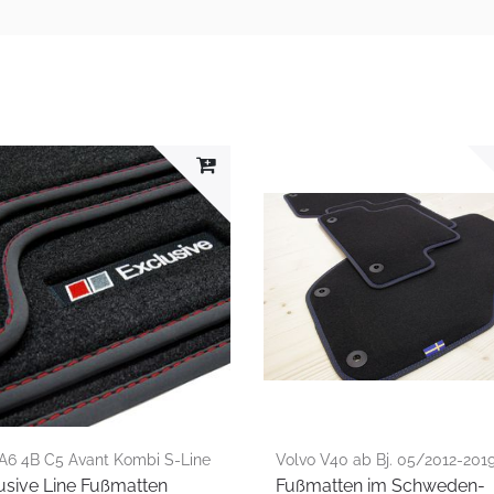
 A6 4B C5 Avant Kombi S-Line
Volvo V40 ab Bj. 05/2012-201
usive Line Fußmatten
Fußmatten im Schweden-
-2005