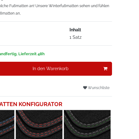
solche Fußmatten an! Unsere Winterfußmatten sehen und fühlen
ußmatten an,
Inhalt
1 Satz
ndfertig, Lieferzeit 48h
In den Warenkorb
Wunschliste
ATTEN KONFIGURATOR