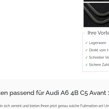
Ihre Vort
✓
Lagerware
✓
Direkt vom H
✓
Schneller V
✓
Sichere Zah
tten passend für Audi A6 4B C5 Avan
sich vereint und bieten Ihnen jetzt genau solche Fußmatten an! Uns