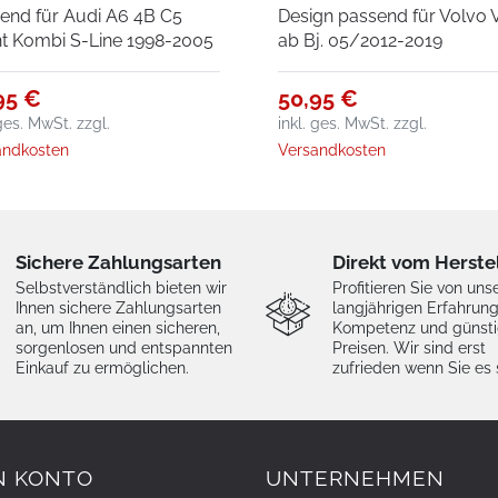
end für Audi A6 4B C5
Design passend für Volvo 
t Kombi S-Line 1998-2005
ab Bj. 05/2012-2019
95 €
50,95 €
 ges. MwSt.
zzgl.
inkl. ges. MwSt.
zzgl.
andkosten
Versandkosten
Sichere Zahlungsarten
Direkt vom Herste
Selbstverständlich bieten wir
Profitieren Sie von uns
Ihnen sichere Zahlungsarten
langjährigen Erfahrung
an, um Ihnen einen sicheren,
Kompetenz und günst
sorgenlosen und entspannten
Preisen. Wir sind erst
Einkauf zu ermöglichen.
zufrieden wenn Sie es 
N KONTO
UNTERNEHMEN