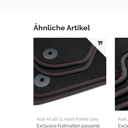
Ähnliche Artikel
Audi A6 4B C5 Avant Kombi Limo
Audi
Exclusive Fußmatten passend
Excl
S-Line 1998-2005
1998