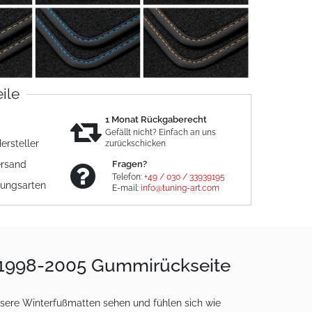
eile
1 Monat Rückgaberecht
Gefällt nicht? Einfach an uns
ersteller
zurückschicken
ersand
Fragen?
Telefon:
+49 / 030 / 33939195
lungsarten
E-mail:
info@tuning-art.com
t 1998-2005 Gummirückseite
ere Winterfußmatten sehen und fühlen sich wie