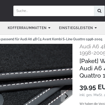
KOFFERRAUMMATTEN
EINSTIEGSLEISTEN
 passend für Audi A6 4B C5 Avant Kombi S-Line Quattro 1998-2005
Audi A6 4
1998-200
[Paket] 
Audi A6 
Quattro 
39,95 
inkl. ges. MwSt. 
Wir haben die Vorz